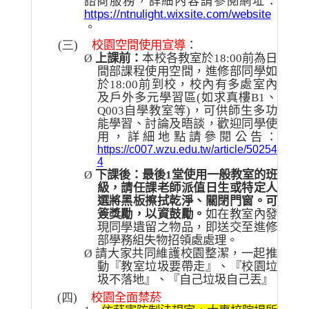
諮商服務，詳細內容請參閱網址：
https://ntnulight.wixsite.com/website
。
(三)
校園空間使用宣導
：
上課前：
本校各教室於
18:00
前為日
Ø
間部課程使用空間，進修部同學如
於
18:00
前到校，校內有多處室內
及戶外多元學習區
(
如求真樓
B1
、
Q003
自學教室等
)
，可供師生多功
能學習、討論及晤談，歡迎同學使
用，詳細地點請參閱公告：
https://c007.wzu.edu.tw/article/50254
4
下課後：最後
1
堂使用一般教室的班
Ø
級，請任課老師派值日生或特定人
選將黑板擦拭乾淨、關閉門窗。可
簽獎勵，以資鼓勵。
如在教室內發
現同學遺留之物品，即送交至進修
部學務組失物招領處處理。
請大家共同維護校園整潔，一起推
Ø
動『教室垃圾要帶走』、『校園垃
圾不落地』、『自己垃圾自己丟』
(四)
校園全面禁菸