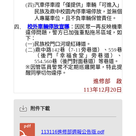
(四)
汽車停車證「僅提供」車輛「可進入」
民族及鼎中校園內停車場停放，並無個
人專屬車位，且不負車輛保管責任。
四、
校外車輛停放宣導
：因民眾一再反映機車
違停問題，警方已加強重點拖吊區域，如
下：
(一)
民族校門口河堤紅磚道。
(二)
鼎中路
142
巷（
7-11
旁巷道）、
559
巷
（後門
「幸福食堂」
旁巷道）、
554.560
巷（後門對面巷道）等巷道。
※
因管區員警常不定期巡邏開單，特此提
醒同學切勿違停。
進修部 啟
113
年
12
月
20
日
附件下載
113116進修部週報公告版.pdf