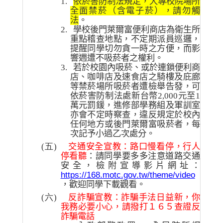
1.
依菸害防制法規定，大專校院場所
全面禁菸（含電子菸），請勿觸
法
。
2.
學校後門萊爾富便利商店為衛生所
重點稽查地點，不定期派員巡邏，
提醒同學切勿貪一時之方便，而影
響週遭不吸菸者之權利。
3.
若於校園內吸菸、或於連鎖便利商
店、咖啡店及速食店之騎樓及庇廊
等禁菸場所吸菸者遭檢舉告發，可
依菸害防制法處新台幣
2,000
元至
1
萬元罰鍰，進修部學務組及軍訓室
亦會不定時察查，違反規定於校內
任何地方或後門萊爾富吸菸者，每
次記予小過乙次處分。
(五)
交通安全宣教：路口慢看停，行人
停看聽
：請同學要多多注意道路交通
安全，檢附宣導影片網址：
https://168.motc.gov.tw/theme/video
，歡迎同學下載觀看。
(六)
反詐騙宣教：詐騙手法日益新，你
我務必要小心，請撥打１６５查證反
詐騙電話