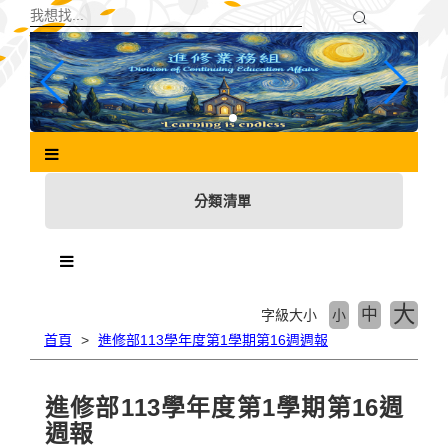
跳
到
主
要
內
容
區
塊
分類清單
大
中
字級大小
小
首頁
進修部113學年度第1學期第16週週報
進修部113學年度第1學期第16週
週報