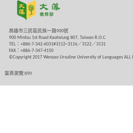
高雄市三民區民族一路
900
號
900 Mintsu 1st Road Kaohsiung 807, Taiwan R.O.C
TEL
：
+886-7-342-6031#3112~3116
／
3122
／
3131
FAX
：
+886-7-347-4150
©Copyright 2017 Wenzao Ursuline University of Languages AL
當頁瀏覽:899