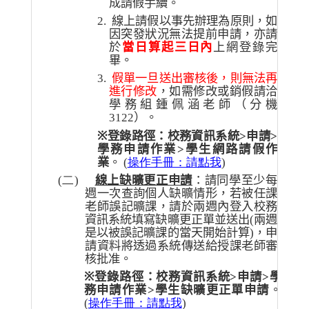
成請假手續。
2.
線上請假以事先辦理為原則，如
因突發狀況無法提前申請，亦請
於
當日算起三日內
上網登錄完
畢。
3.
假單一旦送出審核後，則無法再
進行修改
，如需修改或銷假請洽
學務組鍾佩涵老師（分機
3122
）。
※
登錄路徑：校務資訊系統
>
申請
>
學務申請作業
>
學生網路請假作
業
。
(
操作手冊：請點我
)
(二)
線上缺曠更正申請
：請同學至少每
週一次查詢個人缺曠情形，若被任課
老師誤記曠課，請於兩週內登入校務
資訊系統填寫缺曠更正單並送出
(
兩週
是以被誤記曠課的當天開始計算
)
，申
請資料將透過系統傳送給授課老師審
核批准。
※
登錄路徑：校務資訊系統
>
申請
>
學
務申請作業
>
學生缺曠更正單申請
。
(
操作手冊：請點我
)