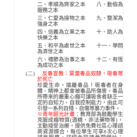
二、孝順為齊家之本
八、勤儉為
服務之本
三、仁愛為接物之本
九、整潔為
強身之本
四、信義為立業之本
十、助人為
快樂之本
五、和平為處世之本
十一、學問
為濟世之本
六、禮節為治事之本
十二、有恆
為成功之本
(二)
反毒宣教：莫當毒品奴隸，吸毒等
於死亡
珍愛生命，遠離毒品！吸毒者在身
體、精神上都會被毒品所傷害，毒品
所帶來的嚴重心癮可讓吸食者缺乏一
定的自知力、自我控制能力，由此可
引發一系列自殘、自傷等暴力事件。
※青年韶光計畫
：
教育部為鼓勵學生
克服成癮物質
(
酒精、非法藥物等
)
，
主動接受治療，提供免費社區心理諮
商資源媒合，每位學生可享
8
次心理