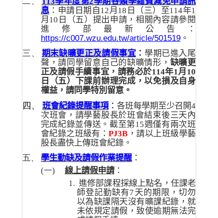
二、
113
學年
度第
2
學期各類學雜費減免申請訊
息
：申請日期自
12
月
18
日（三）至
114
年
1
月
10
日（五）提出申請，相關內容請參閱
進修部最新公告：
https://c007.wzu.edu.tw/article/501519
。
三、
期末缺曠更正及請假事宜
：
學期已進入尾
聲，請同學留意自己的缺曠情形，
缺曠更
正及請假手續事宜，請務必於
114
年
1
月
10
日（五）下課前辦理完成，以免損及自身
權益，請同學特別留意。
四、
班會紀錄提醒事項
：
各班每學期至少召開
4
次班會，請學藝股長於班會結束後三天內
完成紀錄並傳送。截至第
15
週僅有兩次班
會紀錄之班級有：
PJ3B
，請以上班級學藝
股長盡快上傳班會紀錄。
五、
學生勤缺及請假作業提醒
：
(一)
線上請假申請
：
1.
進修部課程採線上點名，任課老
師登記勤缺有
7
天的期限，切勿
以為缺課隔天沒有曠課紀錄，就
未依規定請假，致使逾期無法完