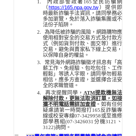
1.
內政部警政署
165
全民防騙網
https://165.npa.gov.tw
（
）提供即
時最新詐騙手法資訊，請同學務必
多加瀏覽，免於落入詐騙集團或不
法份子陷阱。
2.
為降低被詐騙的風險，網路購物應
使用相對安全的交易方式及付款方
式（例如貨到付款、面交等）進行
交易，避免與賣家私下線上交易，
以保障自身的權益。
3.
常見海外網路詐騙徵才訊息有「高
薪工作、免經驗、包吃包住、工作
輕鬆」等誘人字眼，請同學勿輕易
相信，應多方查證，並選擇合法安
全的求職管道。
4.
再次提醒同學，
ATM
提款機無法
解除付款，更無法取消訂單，如接
獲不明電話需詳加查證
。如有任何
疑慮請第一時間撥打
165
反詐騙專
線或校安專線
07-3429958
或至進修
部學務組
(07-3426031
分機
3121
、
3122)
詢問。