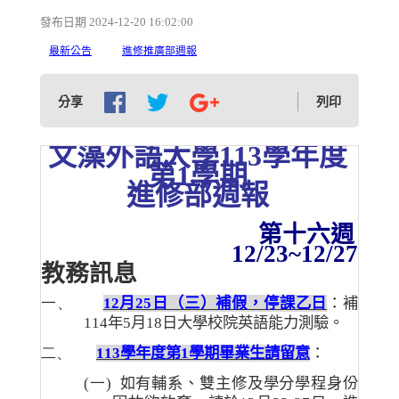
發布日期 2024-12-20 16:02:00
最新公告
進修推廣部週報
分享
列印
文藻外語大學
113
學年度
第
1
學期
進修部週報
第十六週
12/23~12/27
教務訊息
一、
12
月
25
日（三）補假，停課乙日
：補
114
年
5
月
18
日大學校院英語能力測驗。
二、
113
學年度第
1
學期畢業生請留意
：
(一)
如有輔系、雙主修及學分學程身份