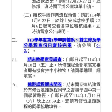
因故欲放棄，請於
12
月
23-27
日，進
修部上班時間至辦公室填單申請。
(二)
離校手續作業流程預告：請於
114
年
1
月
6-23
日，於線上完成離校手續；
2
月
6
日起可查看各單位審核結果，屆
時請留意公告說明。
三、
113
學年度第
1
學申請輔系、雙主修及學
分學程身份已審核完畢
，請參閱【
公
告
】。
四、
期末教學意見調查
：自即日起至
114
年
1
月
10
日（五）止，所修課程全部填寫完畢
者即有機會抽中小禮物！請同學踴躍上網
填寫。
五、
遠距課程期末問卷
：期末問卷連結建置
於有修習遠距課程同學之雲端學園中第一
個學習路徑，自即日起至
114
年
1
月
11
日
（六）晚上
23:59
止，懇請有修習遠距課
程的同學協助填答。