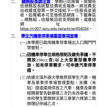
二、
總務股長請注意
：學期已近尾聲，提醒各
班總務股長統整班費收支報表，將班費支
出收據或發票一併交接給下一任股長並簽
收，如需範本可至進修部網頁→下載專區
→總務組→班級帳目收支明細表，或連結
網址：
https://c007.wzu.edu.tw/article/454034
。
三、
學生汽機車停車場重要事項宣導
：
(一)
本學期已啟用機車停車場出入口閘門門
禁管制。
(二)
因機車停車位規格限制及避免爭議，不
開放
250cc
(
含
)
以上大型重型機車停
放，如有停車需求，可申請汽車停車
證。
(三)
依據文藻外語大學進修部學生汽車、機
車及單車停車場管理要點，未購（未
貼）證或違規停放之汽車、機車及單車
經開單警告勸導達三次仍未改善者，依
本校學生獎懲辦法第三章第六條第二款
辦理記申誡乙次。