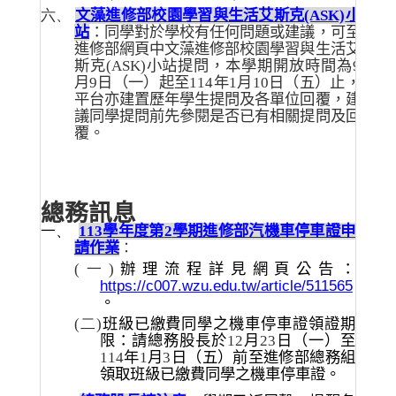
六、
文藻進修部校園學習與生活艾斯克
(ASK)
小
站
：同學對於學校有任何問題或建議，可至
進修部網頁中文藻進修部校園學習與生活艾
斯克
(ASK)
小站提問，本學期開放時間為
9
月
9
日（一）起至
114
年
1
月
10
日（五）止，
平台亦建置歷年學生提問及各單位回覆，建
議同學提問前先參閱是否已有相關提問及回
覆。
總務訊息
一、
113
學年度第
2
學期進修部汽機車停車證申
請作業
：
(一)
辦理流程詳見網頁公告：
https://c007.wzu.edu.tw/article/511565
。
(二)
班級已繳費同學之機車停車證領證期
限：請總務股長於
12
月
23
日（一）至
114
年
1
月
3
日（五）前至進修部總務組
領取班級已繳費同學之機車停車證。