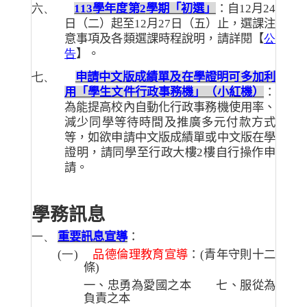
六、
113
學年度第
2
學期「初選」
：自
12
月
24
日（二）起至
12
月
27
日（五）止，選課注
意事項及各類選課時程說明，請詳閱【
公
告
】。
七、
申請中文版成績單及在學證明可多加利
用「學生文件行政事務機」（小紅機）
：
為能提高校內自動化行政事務機使用率、
減少同學等待時間及推廣多元付款方式
等，如欲申請中文版成績單或中文版在學
證明，請同學至行政大樓
2
樓自行操作申
請。
學務訊息
一、
重要訊息宣導
：
(一)
品德倫理教育宣導
：
(
青年守則十二
條
)
一、忠勇為愛國之本
七、服從為
負責之本