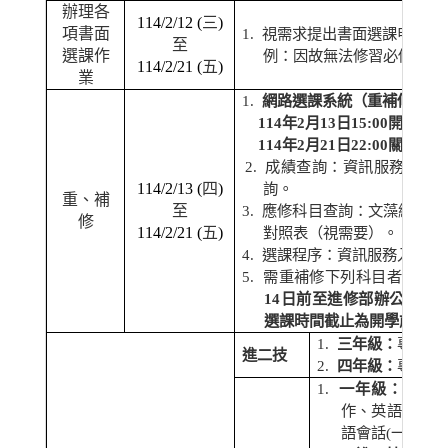
辦理各
114/2/12 (
三
)
項書面
1.
視需求提出書面選課申請。
至
選課作
例：因故無法修習必修課需
114/2/21 (
五
)
業
1.
網路選課系統（重補修）開
114
年
2
月
13
日
15:00
開放系
114
年
2
月
21
日
22:00
關閉系
2.
成績查詢：資訊服務入口
114/2/13 (
四
)
詢。
重、補
至
3.
應修科目查詢：文藻網站進
修
114/2/21 (
五
)
對照表（視需要）。
4.
選課程序：資訊服務入口網
5.
需重補修下列科目者，因
14
日前至進修部辦公室辦
選課時間截止為開學前。
1.
三年級：
專業英
進二技
2.
四年級：
專業英
1.
一年級：
英文
作、英語聽力、
語會話
(
一
)
、日