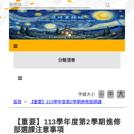
跳
到
主
要
內
容
區
塊
分類清單
大
中
字級大小
小
首頁
【重要】113學年度第2學期進修部選課注意事項
【重要】113學年度第2學期進修
部選課注意事項