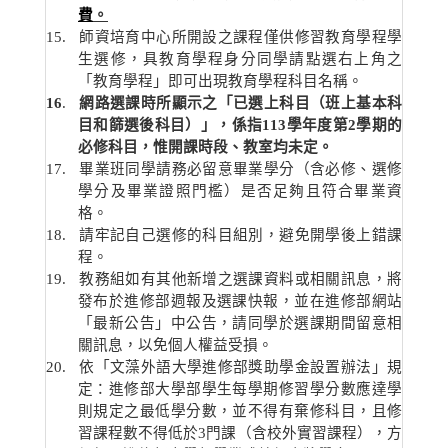
費
。
15
.
師資培育中心所開設之課程僅供修習教育學程學
生選修，具教育學程身分同學請點選右上角之
「教育學程」即可出現教育學程科目名稱。
16
.
網路選課時所顯示之「已選上科目（班上基本科
目和篩選後科目）」，係指
113
學年度第
2
學期的
必修科目，惟開課時段、教室均未定。
17
.
畢業班同學請務必留意畢業學分（含必修、選修
學分及畢業證照門檻）是否足夠且符合畢業資
格。
18
.
請牢記自己選修的科目組別，避免開學後上錯課
程。
19
.
教務組如有其他新增之選課資料或相關訊息，將
發布於進修部週報及選課快報，並在進修部網站
「最新公告」中公告，請同學於選課期間留意相
關訊息，以免個人權益受損。
20
.
依「文藻外語大學進修部獎助學金設置辦法」規
定：進修部大學部學生每學期修習學分數應達學
則規定之最低學分數，並不得有棄修科目，且修
習課程數不得低於
3
門課（含校外實習課程），方