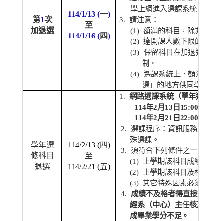
學上網進入選課系統，點選
114/1/13 (
一
)
第
1
次
3.
請注意：
至
加退選
(1)
額滿的科目，除非有人
114/1/16 (
四
)
(2)
達開課人數下限的科目
(3)
保留科目在加退選階段
制。
(4)
選課系統上，額滿的科
選」的地方供同學加選
1.
網路選課系統（學年選修科
114
年
2
月
13
日
15:00
開放系
114
年
2
月
21
日
22:00
關閉系
2.
選課程序：資訊服務入口網
殊選課。
學年選
114/2/13 (
四
)
3.
須符合下列條件之一：
修科目
至
(1)
上學期該科目成績不及
退選
114/2/21 (
五
)
(2)
上學期該科目及格但時
(3)
其它特殊因素必須退選
4.
成績不及格者得直接於選課
經系（中心）主任核准後，
成畢業學分不足。