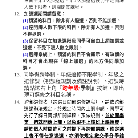
保留至第
1
次加退選。第
1
次加退選後仍不足開課
人數下限者，則關閉其課程。
12
.
加退選期間請留意：
(1)
額
滿的科目，除非有人退選，否則不能加選。
(2)
達開課人數下限的科目，除非有人加選，否則
不得退選。
(3)
保留科目在加退選階段同學可自由上網加選或
退選，不受下限人數之限制。
(4)
選課系統上，額滿的科目不會顯示，有缺額的
科目才會出現在「線上加選」的地方供同學加
選。
13
同學得跨學制、年級選修不限學制、年級之
.
選修課（視課程規劃及備註說明）。選課時
請點選右上角
『
跨年級
/
學制
』
按鍵，即出
現可選修之科目名稱。
14
.
跨
部選修者（跨選日間部選修課程），請依跨部
選課辦法規定，於規定時間內上網申請，同學可
先行了解日間部所開課程，預做規劃，
並於開學
第一週就開始上課，以免跟不上該班上課進度
；
請於個人時間許可之前提下再跨部選課，確定選
上後不得任意退選，亦須依規定繳交學分學雜