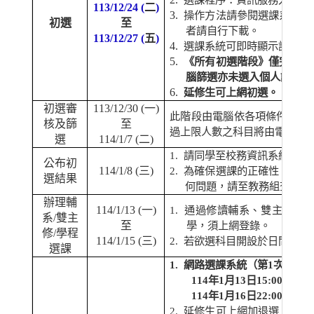
113/12/24 (
二
)
3.
操作方法請參閱選課系統登
初選
至
者請自行下載。
113/12/27 (
五
)
4.
選課系統可即時顯示該科目
5.
《所有初選階段》僅完成選
腦篩選亦未選入個人課表。
6.
延修生可上網初選。
初選審
113/12/30 (
一
)
此階段由電腦依各項條件篩選
核及篩
至
過上限人數之科目將由電腦直
選
114/1/7 (
二
)
1.
請同學至校務資訊系統查詢
公布初
114/1/8 (
三
)
2.
為確保選課的正確性，在公
選結果
何問題，請至教務組查詢。
辦理輔
114/1/13 (
一
)
1.
通過修讀輔系、雙主修及
系
/
雙主
至
學，須上網登錄。
修
/
學程
114/1/15 (
三
)
2.
若欲選科目開設於日間部，
選課
1.
網路選課系統（第
1
次加退
114
年
1
月
13
日
15:00
開放系
114
年
1
月
16
日
22:00
關閉系
2.
延修生可上網加退選；
加退