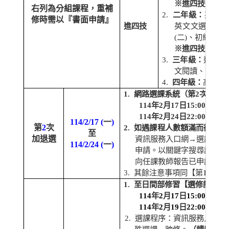
※進四技一年級
右列為分組課程，重補
2.
二年級：
英文文
修時需以『書面申請』
進四技
英文文選、英
(
二
)
、初級日語
※進四技二年級
3.
三年級：
進階英
文閱讀、日語溝
4.
四年級：
高階英
1.
網路選課系統（第
2
次加退
114
年
2
月
17
日
15:00
開放系
114
年
2
月
24
日
22:00
關閉系
114/2/17 (
一
)
第
2
次
2.
如遇課程人數額滿而欲申請
至
加退選
資訊服務入口網
→
選課資訊
114/2/24 (
一
)
申請。以關鍵字搜尋該已額
向任課教師報告已申請加簽
3.
其
餘注意事項同【第
1
次加
1.
至日間部修習【選修課】網
114
年
2
月
17
日
15:00
開放系
114
年
2
月
19
日
22:00
關閉系
2.
選課程序：資訊服務入口網