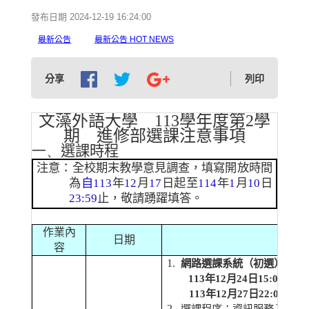
發布日期 2024-12-19 16:24:00
最新公告
最新公告 HOT NEWS
分享
列印
文藻外語大學
113
學年度第
2
學
期 進修部選課注意事項
一、
選課時程
注意：全校期末教學意見調查，填寫開放時間
為
自
113
年
12
月
17
日起至
114
年
1
月
10
日
23:59
止
，敬請踴躍填答。
作業內
日期
容
1.
網路選課系統（初選）開放
113
年
12
月
24
日
15:00
開放
113
年
12
月
27
日
22:00
關閉
2.
選課程序：資訊服務入口網