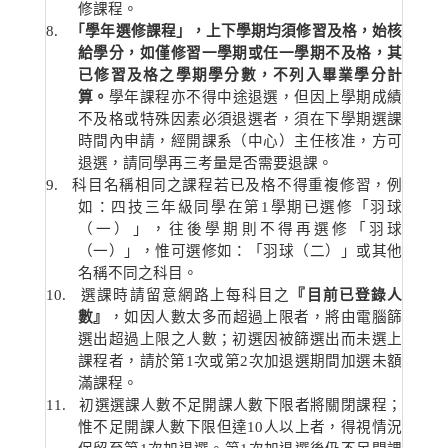
修課程。
8
.
「學年選修課程」，上下學期均須修習及格，始核
給學分，如僅修習一學期或任一學期不及格，其
已修習及格之學期學分數，不列入畢業學分計
算。
學年課程亦不得中途退選，但因上學期成績
不及格或特殊因素必須退選者，須在下學期選課
時間內申請，經開課系（中心）主任核准，方可
退選，請同學再三考量是否需要退課。
9
.
科目名稱相同之課程若已及格不得重複修習，例
如：四技三年級同學在第
1
學期已選修「羽球
（一）」，往後學期則不得再選修「羽球
（一）」，惟可選修如：「羽球（二）」或其他
名稱不同之科目。
10
.
選課時請留意網路上每科目之
『目前已登錄人
數』
，如因人數太多而超過上限者，將由電腦篩
選出超過上限之人數；初選因被篩選出而未選上
課程者，請於第
1
次或第
2
次加退選期間加選未額
滿課程。
11
.
初選選課人數不足開課人數下限者將關閉課程；
惟不足開課人數下限但達
10
人以上者，得視情況