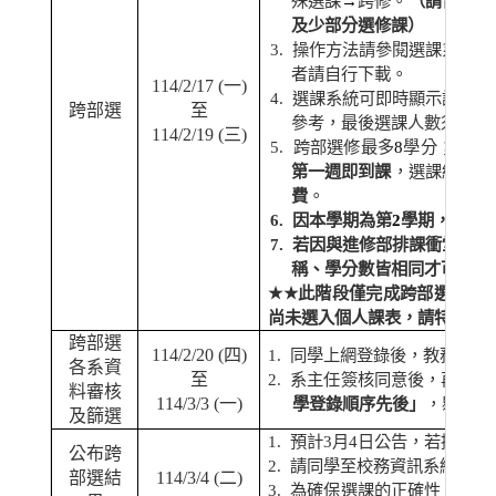
殊選課
→
跨修。
（請留意須
及少部分選修課）
3.
操作方法請參閱選課系統登
者請自行下載。
114/2/17 (
一
)
4.
選課系統可即時顯示該日間
跨部選
至
參考，最後選課人數須待加
114/2/19 (
三
)
5.
跨部選修最多
8
學分；請有
第一週即到課
，選課結果仍
費
。
6.
因本學期為第
2
學期，故僅
7.
若因與進修部排課衝堂，得
稱、學分數皆相同才可申請
★★
此階段僅完成跨部選科目
尚未選入個人課表，請特別留
跨部選
114/2/20 (
四
)
1.
同學上網登錄後，教務組通
各系資
至
2.
系主任簽核同意後，再進行
料審核
114/3/3 (
一
)
學登錄順序先後」
，剔除多
及篩選
1.
預計
3
月
4
日公告，若提前審
公布跨
2.
請同學至校務資訊系統查詢
部選結
114/3/4 (
二
)
3.
為確保選課的正確性，在公