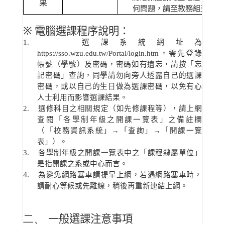
果
何問題，請至教務組查詢。
※
電腦選課程序說明：
1.
選課系統網址為
https://sso.wzu.edu.tw/Portal/login.htm
，需先登錄
帳號（學號）及密碼，密碼如有遺忘，請按「忘
記密碼」查詢，同學請勿向旁人透露自己的選課
密碼，或以自己的生日做為選課密碼，以免有心
人士利用而影響選課結果。
2.
選修科目之相關規定（如先修課程等），請上網
查閱「各學制年級之開課一覽表」之備註欄
（「校務資訊系統」
→
「查詢」
→
「開課一覽
表」）。
3.
各學制年級之開課一覽表中之「課程隸屬單位」
是指開課之系或中心而言。
4.
為避免網路塞車請提早上網，若遇網路塞車時，
請耐心等候或先離線，稍後再重新連結上網。
二、
一般選課注意事項