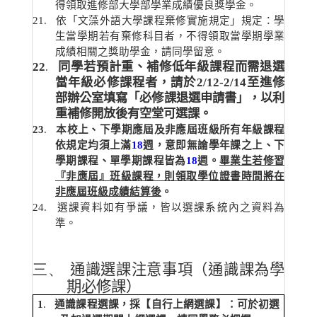
得領取進修部大學部學業成績優良獎學金。
21
.
依「文藻外語大學課程棄修實施規定」規定：學
生當學期若有棄修科目者，不得領取當學期學業
成績相關之獎助學金，請同學留意。
22
同學若預計重、補修低年級課程而需退選
.
當年級必修課程者，請於
2/12-2/14
至進修
部辦公室填寫「必修課退選申請書」，以利
重補修開放後有空堂可選課。
23
.
本校上、下學期應屆及非應屆班級所有年級課程
依規定均須上滿
18
週，意即無論學年課之上、下
學期課程、單學期課程皆為
18
週。
畢業生若修習
『非應屆』班級課程，則領取學位證書時間將在
非應屆班級成績結算後
。
24
.
選課資料如有爭議，皆以選課系統內之資料為
準。
三、
通識選課注意事項（通識課為學
期必修課）
1
.
通識課程選課，採【自行上網選課】：可於初選