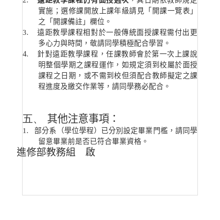
2
.
遠距教學課程仍有面授週次
，其日期依教師規定
實施；選修課開放上課年級請見「開課一覽表」
之「開課備註」欄位。
3
.
遠距教學課程相對於一般傳統面授課程需付出更
多心力與時間，敬請同學積極配合學習。
4
.
針對遠距教學課程，任課教師會於第一次上課說
明整個學期之課程運作，如規定須到校屬於面授
課程之日期，或不需到校但須配合教師擬定之課
程進度及繳交作業等，請同學務必配合。
五、
其他注意事項：
1
.
部分系（學位學程）已分別設定畢業門檻，請同學
留意畢業前是否已符合畢業資格。
進修部教務組 啟