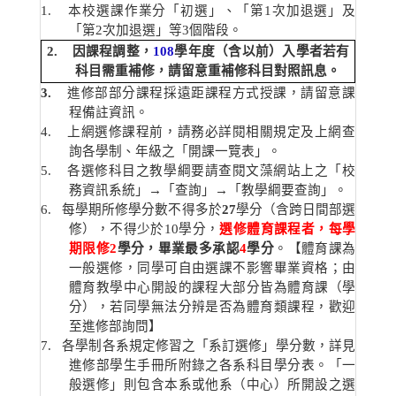
1.
本校選課作業分「初選」、「第
1
次加退選」及
「第
2
次加退選」等
3
個階段。
2.
因課程調整，
108
學年度（含以前）入學者若有
科目需重補修，請留意重補修科目對照訊息。
3.
進修部部分課程採遠距課程方式授課，請留意課
程備註資訊。
4.
上網選修課程前，請務必詳閱相關規定及上網查
詢各學制、年級之「開課一覽表」。
5.
各選修科目之教學綱要請查閱文藻網站上之「校
務資訊系統」
→
「查詢」
→
「教學綱要查詢」。
6
.
每學期所修學分數不得多於
27
學分（含跨日間部選
修），不得少於
10
學分，
選修體育課程者，每學
期限修
2
學分，畢業最多承認
4
學分
。【體育課為
一般選修，同學可自由選課不影響畢業資格；由
體育教學中心開設的課程大部分皆為體育課（學
分），若同學無法分辨是否為體育類課程，歡迎
至進修部詢問】
7
.
各學制各系規定修習之「系訂選修」學分數，詳見
進修部學生手冊所附錄之各系科目學分表。「一
般選修」則包含本系或他系（中心）所開設之選