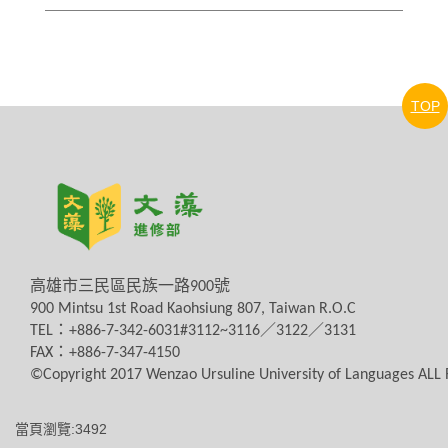
TOP
高雄市三民區民族一路
900
號
900 Mintsu 1st Road Kaohsiung 807, Taiwan R.O.C
TEL
：
+886-7-342-6031#3112~3116
／
3122
／
3131
FAX
：
+886-7-347-4150
©Copyright 2017 Wenzao Ursuline University of Languages AL
當頁瀏覽:3492