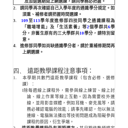
及加退選期間上網選課，請同學務必把握。
2
.
請同學再次確認自己入學年度的通識學分規定。如
須重、補修者請把握時間選課。
3
.
109
至
113
學年度進修部四技同學之通識課程為
「職場增能」及「生活素養」等
2
個學群共
6
學
分，非舊生原有的三大學群共
10
學分，請特別留
意。
4
.
進修部同學如尚缺通識學分者，請於重補修期間再
上網選課。
四、
遠距教學課程注意事項：
1
.
本學期共數門遠距教學課程（包含必修、選修
課）：
l
除每週線上課程外，需參與線上練習、線上討
論、線上作業等線上互動。
因為需要校外連
線，並用影音媒體，例如耳機、麥克風等，請
務必確認電腦的效能；請事先確認，勿以無法
連線、電腦無法播出等技術問題成為阻礙參與
課程的原因，衍生爭端。