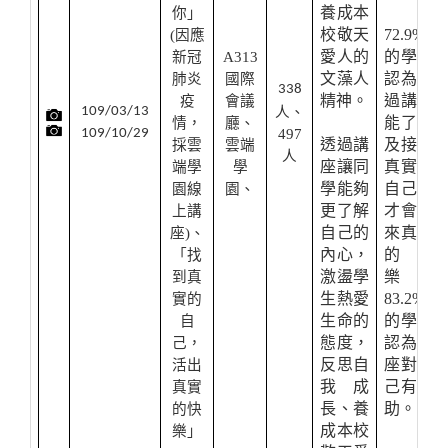
養成本
你」
校敬天
72.9%
(
因應
愛人的
的學生
新冠
A313
文藻人
認為透
肺炎
國際
338
精神。
過講座
疫
會議
109/03/13
人、
能了解
情，
廳、
109/10/29
497
透過講
及接納
採雲
雲端
人
座讓同
真實的
端學
學
學能夠
自己，
園線
園、
更了解
才會帶
上講
自己的
來真實
座)、
內心，
的快
「找
激盪學
樂；
到真
生熱愛
83.2%
實的
生命的
的學生
自
態度，
認為講
己，
反思自
座對自
活出
我成
己有幫
真實
長、養
助。
的快
成本校
樂」