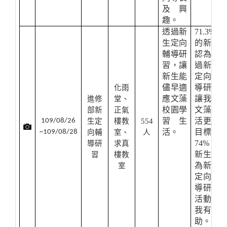
及興
趣。
透過新
71.3%
生定向
的新生
輔導研
認為透
習，讓
過新生
新生能
定向輔
儘早適
導研習
化雨
應文藻
讓我對
進修
堂、
校園學
文藻生
部新
正氣
習生
活更有
109/08/26
生定
樓教
554
活。
目標；
~109/08/28
向輔
室、
人
74%的
導研
求真
新生認
習
樓教
為新生
室
定向輔
導研習
活動對
我有幫
助。