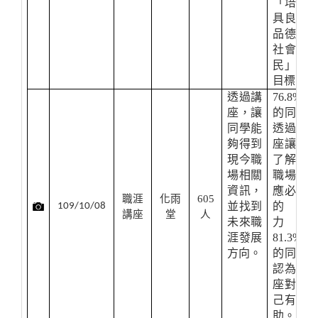
「培養
具良好
品德之
社會公
民」的
目標。
透過講
76.8%
座，讓
的同學
同學能
透過講
夠得到
座讓我
現今職
了解在
場相關
職場中
資訊，
應必備
職涯
化雨
605
並找到
的能
109/10/08
講座
堂
人
未來職
力，
涯發展
81.3%
方向。
的同學
認為講
座對自
己有幫
助。