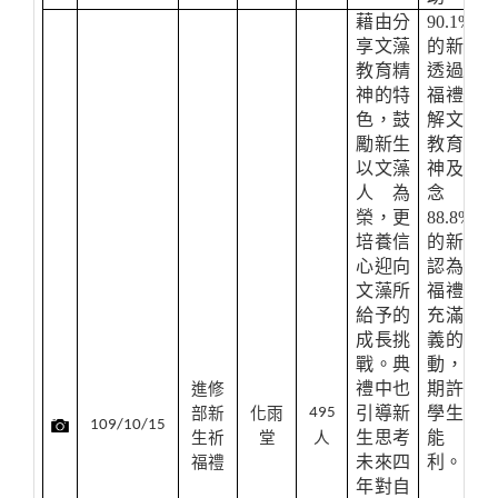
藉由分
90.1%
享文藻
的新生
教育精
透過祈
神的特
福禮了
色，鼓
解文藻
勵新生
教育精
以文藻
神及理
人為
念，
榮，更
88.8%
培養信
的新生
心迎向
認為祈
文藻所
福禮是
給予的
充滿意
成長挑
義的活
戰。典
動，並
禮中也
期許大
進修
引導新
學生涯
部新
化雨
495
109/10/15
生思考
能順
生祈
堂
人
未來四
利。
福禮
年對自