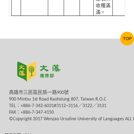
收穫滿
滿。
TOP
高雄市三民區民族一路
900
號
900 Mintsu 1st Road Kaohsiung 807, Taiwan R.O.C
TEL
：
+886-7-342-6031#3112~3116
／
3122
／
3131
FAX
：
+886-7-347-4150
©Copyright 2017 Wenzao Ursuline University of Languages AL