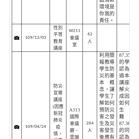
環境是
你我的
責任。
性別
W211
平等
62
109/12/03
會議
教育
人
室
講座
利用簡
87.35%
報教導
的學生
學生防
認為透
災的基
過本次
本概
講座了
防災
念，讓
解火災
宣導
學生了
成因及
講座
解如何
如何逃
(
因應
預防災
生避
A313
新冠
害之發
難。
國際
肺炎
生及災
87.36%
會議
264
109/04/24
疫
害發生
的同學
廳、
人
情，
後應有
認為本
雲端