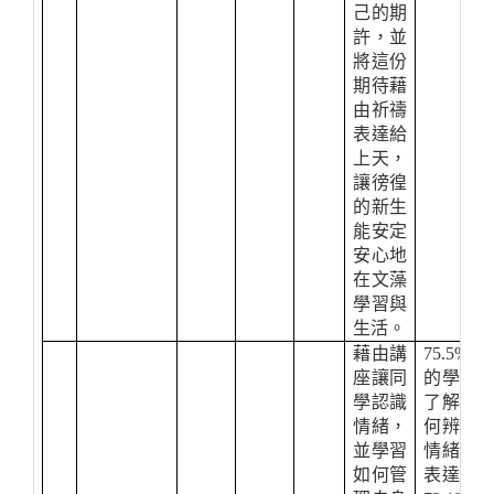
己的期
許，並
將這份
期待藉
由祈禱
表達給
上天，
讓徬徨
的新生
能安定
安心地
在文藻
學習與
生活。
藉由講
75.5%
座讓同
的學生
學認識
了解如
情緒，
何辨識
並學習
情緒與
如何管
表達，