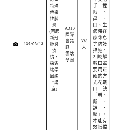
手揉
特殊
眼、
傳染
鼻、
性肺
口、生
炎
A313
病時在
(
因應
國際
家休息
新冠
會議
338
等防護
109/03/13
肺炎
廳、
人
措施。
疫
雲端
2.瞭解
情，
學園
戴口罩
採雲
要用正
端學
確的方
園線
式配戴
上講
口訣
座)
「看、
戴、
調、
壓」，
才能有
效抵擋