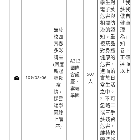
學生對
「我拒
電子菸
菸我驕
危害與
傲自我
相關防
健康管
治的認
理行
無菸
知，重
為」認
校園
視菸品
知問
青春
對身體
卷，其
多彩
健康的
正確率
講座
A313
危害，
達80%
(
因應
國際
進而落
以上。
新冠
會議
507
實於日
109/03/06
肺炎
廳、
人
常生活
疫
雲端
之中。
情，
學園
2.不可
採雲
忽略二
端學
或三手
園線
菸殘留
上講
危害，
座)
維持校
園清新