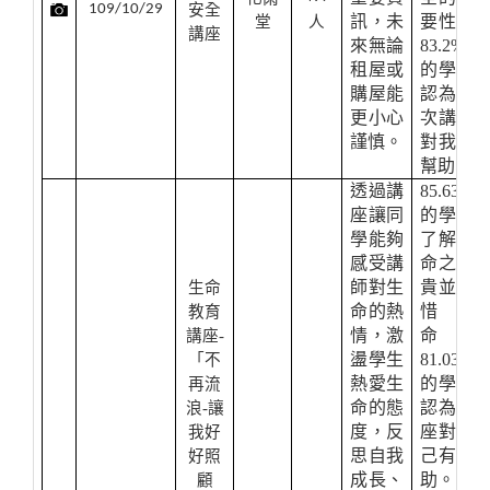
109/10/29
安全
訊，未
要性，
堂
人
講座
來無論
83.2%
租屋或
的學生
購屋能
認為本
更小心
次講座
謹慎。
對我有
幫助。
透過講
85.63%
座讓同
的學生
學能夠
了解生
感受講
命之可
師對生
貴並珍
生命
命的熱
惜生
教育
情，激
命，
講座-
盪學生
81.03%
「不
熱愛生
的學生
再流
命的態
認為講
浪-讓
度，反
座對自
我好
思自我
己有幫
好照
成長、
助。
顧