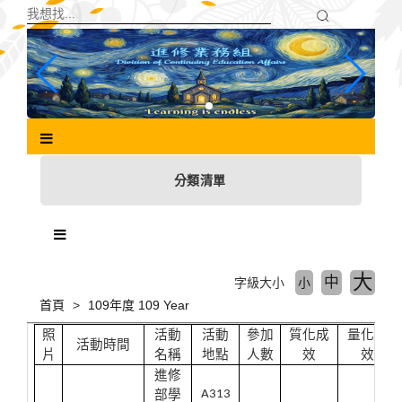
跳
到
主
要
內
容
區
塊
分類清單
大
中
字級大小
小
首頁
109年度 109 Year
照
活動
活動
參加
質化成
量化成
活動時間
片
名稱
地點
人數
效
效
進修
部學
A313