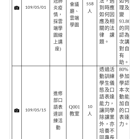
法，遇
如何處
冠肺
會議
558
到時應
理及應
109/05/01
炎疫
廳、
人
如何因
變，
情，
雲端
應及相
93.86%
採雲
學園
關的法
的同學
端學
律課
認為本
園線
題。
次講座
上講
對自已
座)
有幫
助。
透過活
80%
的
動訓練
參加同
學生儀
學認為
態及口
本次活
進修
語表達
動能增
部口
能力，
加自己
Q001
語表
10
讓同學
的口語
109/05/15
教室
達訓
人
除課業
表達能
練活
外，亦
力。
動
培養不
同專長