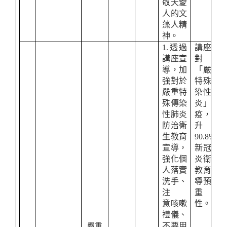
敬天愛
人的文
藻人精
神。
1.
透過
講座後
講座宣
對於
導，加
「嚴重
強對於
特殊傳
嚴重特
染性肺
殊傳染
炎」防
性肺炎
疫，提
防治衛
升
生教育
90.8%
宣導，
新冠肺
強化個
炎衛生
人落實
教育宣
洗手、
導預防
注
重要
意咳嗽
性。
禮儀、
不要用
嚴重