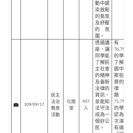
動中感
染放鬆
的氣氛
及紓壓
的氛
圍。
透過講
有
座，讓
76.7%
同學能
的學生
了解民
了解校
主社會
園中有
的精神
那些犯
及最新
罪的法
法律的
律問
資訊，
題，
民主
並能知
75.7%
法治
化雨
427
109/09/17
法守法
的學生
教育
堂
人
成為一
認為本
活動
個好公
次演講
民。
有達到