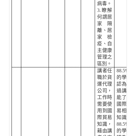
病毒。
3.瞭解
何謂居
家隔
離、居
家檢
疫、自
主健康
管理之
區別。
講者任
88.5%
職於貨
的學生
運代理
認為透
公司，
過講座
工作時
能了解
需要使
國際貿
用到國
易相關
際貿易
知識；
知識，
88.5%
藉由講
的學生