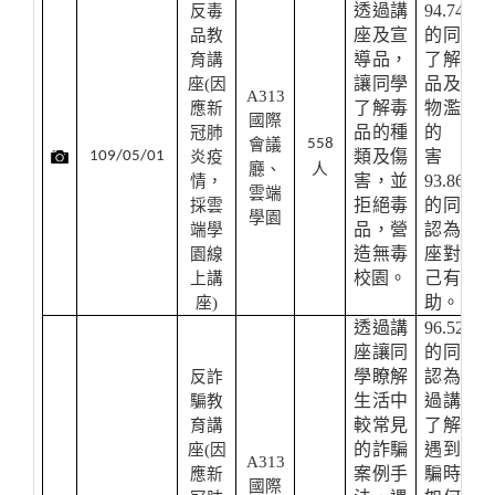
透過講
94.74%
反毒
座及宣
的同學
品教
導品，
了解毒
育講
讓同學
品及藥
座
(
因
A313
了解毒
物濫用
應新
國際
品的種
的危
冠肺
會議
558
類及傷
害，
109/05/01
炎疫
廳、
人
害，並
93.86%
情，
雲端
拒絕毒
的同學
採雲
學園
品，營
認為講
端學
造無毒
座對自
園線
校園。
己有幫
上講
助。
座)
透過講
96.52%
座讓同
的同學
學瞭解
認為透
反詐
生活中
過講座
騙教
較常見
了解到
育講
的詐騙
遇到詐
座(因
A313
案例手
騙時該
應新
國際