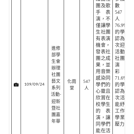
團及歌
數為
手表
547
演，不
人。
僅讓學
76.9%
生社團
的學生
有表演
認為本
機會，
次迎新
進修
發表社
活動的
部學
團之成
社團表
生會
果，並
演精
辦理
用音樂
彩，
社團
感染同
71.6%
藝文
化雨
547
學們的
的學生
109/09/24
系列
堂
人
心靈且
認為本
活動
-
欣賞在
次活動
迎新
校學生
能紓解
暨社
的表
工作及
團嘉
演，讓
學業的
年華
同學們
壓力。
能在活