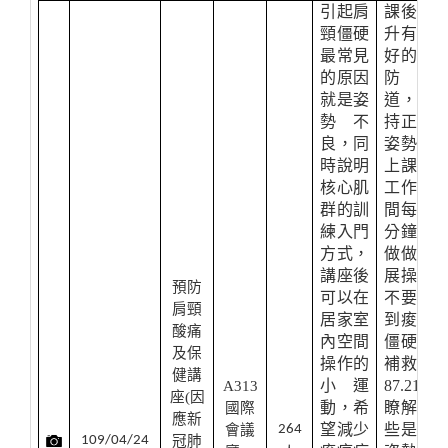
引起肩
課後提
頸僵硬
升有良
最常見
好的預
的原因
防之
就是姿
道，保
勢不
持正確
良，同
姿勢，
時說明
上課或
核心肌
工作期
群的訓
間每50
練入門
分鐘，
方式，
做做伸
講座後
展操，
預防
可以在
不要等
肩頸
居家室
到痠痛
酸痛
內空間
僵硬才
及保
操作的
補救，
健講
小運
87.21%
A313
座
(
因
動，希
瞭解那
國際
應新
望減少
些是壞
會議
264
109/04/24
冠肺