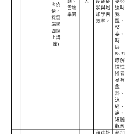
痠痛症
姿勢，
廳、
人
炎疫
狀與增
適時自
雲端
情，
加學習
我提
學園
採雲
效率。
醒、調
端學
整坐
園線
姿、定
上講
時伸
座)
展，
88.37%
瞭解習
慣性翹
腳者容
易有骨
盆歪
斜、壓
迫神
經、腰
痛、長
短腿之
觀念。
藉由社
參加人