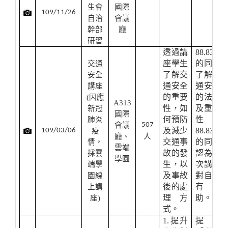
生會
國際
109/11/26
自治
會議
幹部
廳
研習
透過講
88.83%
座學生
的同學
交通
了解交
了解交
安全
通安全
通安全
講座
的重要
的法律
(
因應
A313
性，如
及重要
新冠
國際
何預防
性，
肺炎
會議
507
及減少
88.83%
109/03/06
疫
廳、
人
交通事
的同學
情，
雲端
故的發
認為本
採雲
學園
生，以
次講座
端學
及事故
對自己
園線
後的處
有幫
上講
理方
助。
座)
式。
1.
提升
提升