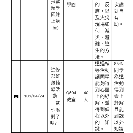
採雲
的反
次講座
學園
端學
應，以
對自己
園線
及火災
有幫
上講
現場如
助。
座)
何減
災、避
難、逃
生的方
法。
透過輔
85%
的
進修
導活動
同學認
部班
讓同學
為透過
級輔
能夠得
活動能
導活
到心靈
得到心
Q604
40
動
上的紓
靈上的
109/04/24
-
教室
人
解，並
紓解，
茶
「
得到課
且能得
你喝
程以外
到課程
對了
的知
以外的
嗎?」
識。
知識。