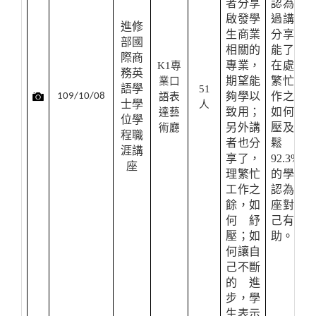
者分享
認為透
啟發學
過講者
進修
生商業
分享，
部國
相關的
能了解
際商
專業，
在處理
K1
專
務英
期望能
繁忙工
業口
語學
51
夠學以
作之餘
109/10/08
語表
士學
人
致用；
如何紓
達藝
位學
另外講
壓及放
術廳
程職
者也分
鬆；
涯講
享了，
92.3%
座
理繁忙
的學生
工作之
認為講
餘，如
座對自
何紓
己有幫
壓；如
助。
何讓自
己不斷
的進
步，學
生表示