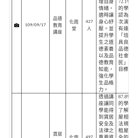
理自身
72.1%
情緒，
的學生
適時讓
認為本
品德
身心紓
次演講
化雨
427
109/09/17
教育
壓。並
有達到
堂
人
講座
提升學
「培養
生之道
具良好
德素養
品德之
以及品
社會公
德教育
民」的
知能，
目標。
強化學
生品格
力。
透過講
87.8%
座讓同
的學生
學能得
了解租
到賃居
屋相關
安全及
法規及
法律之
租屋安
賃居
重要資
全的重
化雨
497