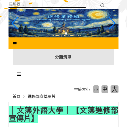
跳
到
主
要
內
容
區
塊
分類清單
大
中
字級大小
小
首頁
進修部宣傳影片
｜文藻外語大學｜【文藻進修部
宣傳片】