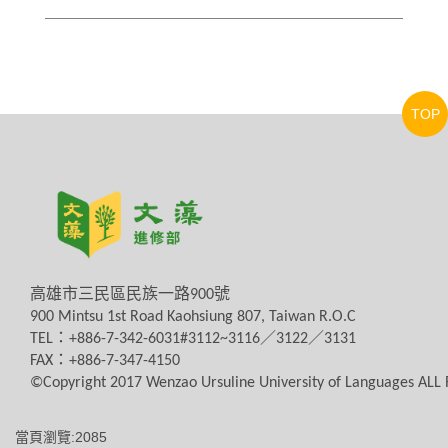
TOP
高雄市三民區民族一路
900
號
900 Mintsu 1st Road Kaohsiung 807, Taiwan R.O.C
TEL
：
+886-7-342-6031#3112~3116
／
3122
／
3131
FAX
：
+886-7-347-4150
©Copyright 2017 Wenzao Ursuline University of Languages AL
當頁瀏覽:2085