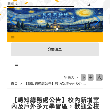
跳
到
主
要
內
容
區
塊
分類清單
大
中
字級大小
小
首頁
【轉知總務處公告】校內新增室內及戶外多元學習區，歡迎全校同學及師長們多利用。
【轉知總務處公告】校內新增室
內及戶外多元學習區，歡迎全校