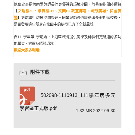
總務處為提供同學與師長們更優質的環境空間，於暑假期間陸續將
【
文瑞樓2F、求真樓B1、文園B1教室廊道、圓形廣場、仰福廣
場
】等處進行環境空間整理。同學與師長們經過漫長假期返校後，
是否發現這些隱身在校園中的秘境已有了全新風貌!
自111學年第1學期始，上述區域將提供同學及師長們更舒適的多功
能學習、討論及晤談環境。
歡迎大家多利用!
附件下載
502098-1110913_111學年度多元
學習區正式版.pdf
1.32 MB 2022-09-30