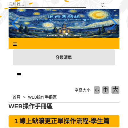
跳
到
主
要
內
容
區
塊
分類清單
大
中
字級大小
小
首頁
WEB操作手冊區
WEB操作手冊區
1 線上缺曠更正單操作流程-學生篇