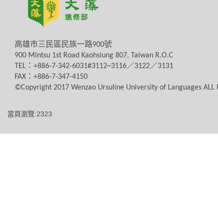
高雄市三民區民族一路
900
號
900 Mintsu 1st Road Kaohsiung 807, Taiwan R.O.C
TEL
：
+886-7-342-6031#3112~3116
／
3122
／
3131
FAX
：
+886-7-347-4150
©Copyright 2017 Wenzao Ursuline University of Languages AL
當頁瀏覽:2323