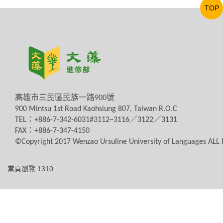
TOP
高雄市三民區民族一路
900
號
900 Mintsu 1st Road Kaohsiung 807, Taiwan R.O.C
TEL
：
+886-7-342-6031#3112~3116
／
3122
／
3131
FAX
：
+886-7-347-4150
©Copyright 2017 Wenzao Ursuline University of Languages AL
當頁瀏覽:1310