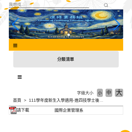
跳
到
主
要
內
容
區
塊
分類清單
大
中
字級大小
小
首頁
111學年度新生入學適用-進四技學士後多元專長培力課程
請下載
國際企業管理系