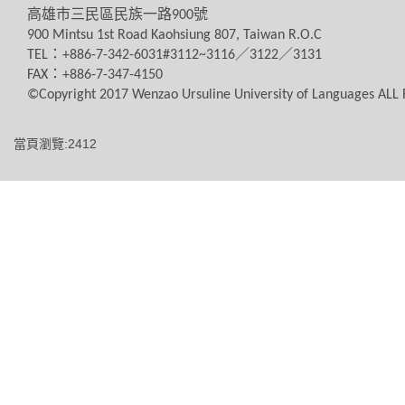
高雄市三民區民族一路
900
號
900 Mintsu 1st Road Kaohsiung 807, Taiwan R.O.C
TEL
：
+886-7-342-6031#3112~3116
／
3122
／
3131
FAX
：
+886-7-347-4150
©Copyright 2017 Wenzao Ursuline University of Languages AL
當頁瀏覽:2412