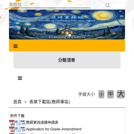
跳
到
主
要
內
容
區
塊
分類清單
大
中
字級大小
小
首頁
表單下載區(教師專區)
附件下載
教師更改成績申請表
Application for Grade-Amendment