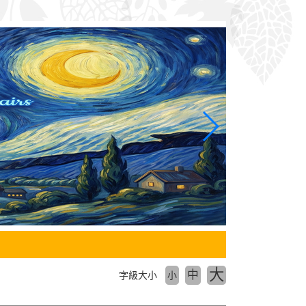
大
中
字級大小
小