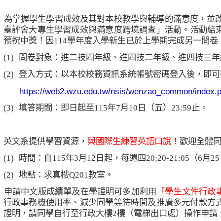
、
為掌握學生學習成效及其對本校教學與輔導的滿意度，並
臺評會大專生學習成效與滿意度跨境調查」活動。
活動結
預祝中獎！因
114
學年度入學新生已於上學期完成另一問卷
(1)
問卷對象：進二技四年級、進四技二年級、進四技三年
(2)
登入方式：以本校校務資訊系統帳號密碼登入後，即可
https://web2.wzu.edu.tw/nsis/wenzao_common/index.p
(3)
填答期間：即日起至
115
年
7
月
10
日（五）
23:59
止。
、
英文系提供學習資源，
與國際生練習英語口說！
歡迎全體
(1)
時間：自
115
年
3
月
12
日起，每週四
20:20-21:05
（
6
月
25
(2)
地點：求真樓
Q201
教室。
、
申請中文版成績單及在學證明可多加利用
「學生文件行政
行政事務機使用率、減少同學等待時間及推廣多元付款方
證明，請同學自行至行政大樓
2
樓（電梯出口處）操作申請