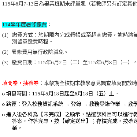
、
115
年
6
月
7-13
日為畢業班期末評量週（若教師另有訂定其
、
114
學年度暑修繳費
：
(1)
繳費方式：於期限內完成轉帳或至超商繳費，逾時將
別留意繳費時程。
(2)
暑修費用無行政院減免。
(3)
繳費日期：
115
年
6
月
2
日（二）至
115
年
6
月
8
日（一）
、
填問卷，抽禮券
：本學期全校期末教學意見調查填寫開放
o
填寫時間：
115
年
5
月
18
日起至
6
月
18
日（五）止。
o
路徑：登入校務資訊系統
→
登錄
→
教務登錄作業
→
教
o
進入後各科為【未完成】之顯示，點選該科目可以進行
答案，作答完畢，按【確定送出】；存檔完成，按確
業。