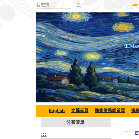
跳
到
主
要
內
容
區
塊
English
文藻首頁
進修業務組首頁
進
分類清單
:::
首
:::