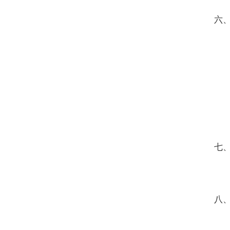
六
七
八