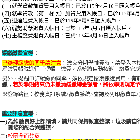
(三)
就學貸款加貸費用入帳日：已於
115
年
4
月
10
日匯入帳
(四)
就學貸款（第二梯次）加貸費用入帳日：已於
115
年
4
月
(五)
退選退費入帳日：已於
115
年
5
月
5
日匯入帳戶。
(六)
弱勢助學退費入帳日：已於
115
年
5
月
5
日匯入帳戶。
(七)
重複繳費退費入帳日：已於
115
年
4
月
30
日匯入帳戶。
、
緩繳繳費宣導
：
已辦理緩繳的同學請注意
：繳交分期學雜費時，請登入本
屬繳費帳號進行「轉帳」繳費，系統將自動核銷。繳費完
另外，提醒申請緩繳的同學，須依規定按期繳還費用，
有
繳
；
若於學期結束仍未繳清緩繳總金額者，將依學則規定
※登錄路徑：校務資訊系統
>
繳費系統
>
查詢及列印繳費單
>
、
重要訊息宣導
：
(一)
為維護良好上課環境，請共同保持教室整潔，垃圾請自
謝您的配合與體諒。
(二)
校園全面禁菸