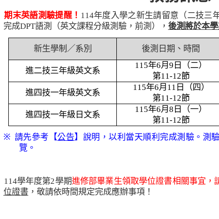
、
期末英語測驗提醒！
114
年度入學之新生請留意（二技三
完成
DPT
語測（英文課程分級測驗，前測），
後測將於本學
新生學制／系別
後測日期、時間
115
年
6
月
9
日（二）
進二技三年級英文系
第
11-12
節
115
年
6
月
11
日（四）
進四技一年級英文系
第
11-12
節
115
年
6
月
8
日（一）
進四技一年級日文系
第
11-12
節
※
請先參考【
公告
】說明，以利當天順利完成測驗。測
覽。
、
114
學年度第
2
學期
進修部畢業生領取學位證書相關事宜，
位證書
，敬請依時間規定完成應辦事項！