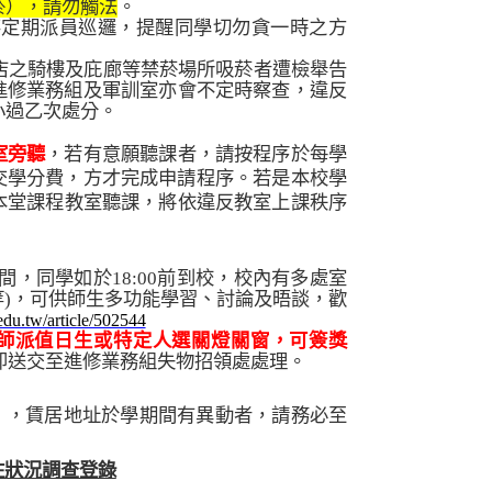
菸），請勿觸法
。
不定期派員巡邏，提醒同學切勿貪一時之方
店之騎樓及庇廊等禁菸場所吸菸者遭檢舉告
進修業務組及軍訓室亦會不定時察查，違反
小過乙次處分。
室旁聽
，若有意願聽課者，請按程序於每學
交學分費，方才完成申請程序。若是本校學
本堂課程教室聽課，將依違反教室上課秩序
間，同學如於
18:00
前到校，校內有多處室
等
)
，可供師生多功能學習、討論及晤談，歡
edu.tw/article/502544
師派值日生或特定人選關燈關窗，可簽獎
即送交至進修業務組失物招領處處理。
」，賃居地址於學期間有異動者，請務必至
！
住狀況調查登錄