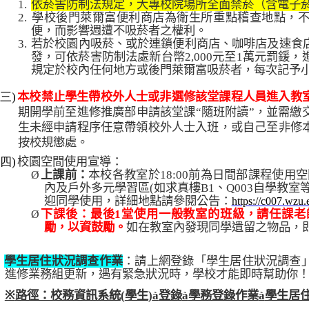
1.
依菸害防制法規定，大專校院場所全面禁菸（含電子
2.
學校後門萊爾富便利商店為衛生所重點稽查地點，
便，而影響週遭不吸菸者之權利。
3.
若於校園內吸菸、或於連鎖便利商店、咖啡店及速食
發，可依菸害防制法處新台幣
2,000
元至
1
萬元罰鍰，
規定於校內任何地方或後門萊爾富吸菸者，每次記予
(三)
本校禁止學生帶校外人士或非選修該堂課程人員進入教
期開學前至進修推廣部申請該堂課
“
隨班附讀
”
，並需繳
生未經申請程序任意帶領校外人士入班，或自己至非修
按校規懲處。
(四)
校園空間使用宣導：
上課前：
本校各教室於
18:00
前為日間部課程使用空
Ø
內及戶外多元學習區
(
如求真樓
B1
、
Q003
自學教室
迎同學使用，詳細地點請參閱公告：
https://c007.wzu.
下課後：最後
1
堂使用一般教室的班級，請任課老
Ø
勵，以資鼓勵。
如在教室內發現同學遺留之物品，
、
學生居住狀況調查作業
：請上網登錄「學生居住狀況調查
進修業務組更新，遇有緊急狀況時，學校才能即時幫助你
※
路徑：校務資訊系統
(
學生
)
à
登錄
à
學務登錄作業
à
學生居