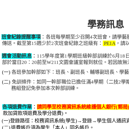
學務訊息
、
班會紀錄提醒事項
：各班每學期至少召開
4
次班會，請學藝
傳送。截至第
15
週少於
2
次
班會紀錄之班級有：
PE1A
，請
、
週會活動訊息
：
115
學年度第
1
學期班級幹部訓練於
6
月
18
部於當日
20
：
20
前至
W211
文園會議室報到就位。若因故無
(一)
各班參加幹部如下：班長、副班長、輔導副班長、學藝
(二)
免訓條件：如同一幹部職位已擔任滿
4
學期（二技
2
學
務組登記免參加本次幹部訓練。
、
各項退費作業
：
請同學至校務資訊系統維護個人銀行
(
郵局
款加貸款項退費及學分退費
)
。
(一)
登錄路徑：校務資訊系統
(
學生
)→
登錄
→
學生個人通訊
(二)
退費帳戶須為學生「本人」同名帳戶。