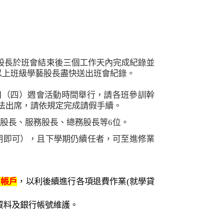
股長於班會結束後三個工作天內完成紀錄並
以上班級學藝股長盡快送出班會紀錄。
日（四）週會活動時間舉行，請各班參訓幹
法出席，請依規定完成請假手續。
股長、服務股長、總務股長等
6
位。
期即可），且下學期仍續任者，可至進修業
)
帳戶
，以利後續進行各項退費作業
(
就學貸
資料及銀行帳號維護。