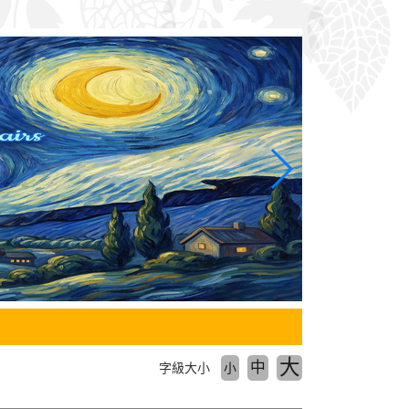
大
中
字級大小
小