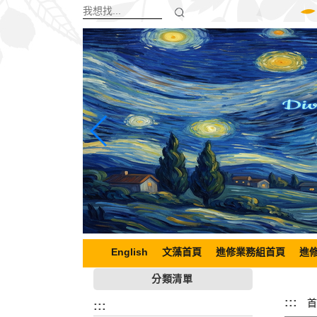
跳
到
主
要
內
容
區
塊
English
文藻首頁
進修業務組首頁
進
分類清單
:::
首
:::