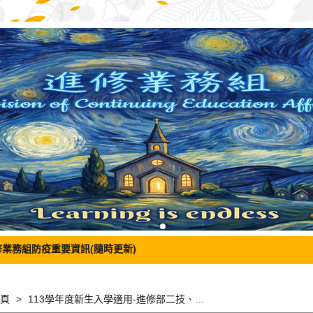
修業務組防疫重要資訊(隨時更新)
頁
113學年度新生入學適用-進修部二技、進修部四技、進修部四技學士後多元專長培力課程