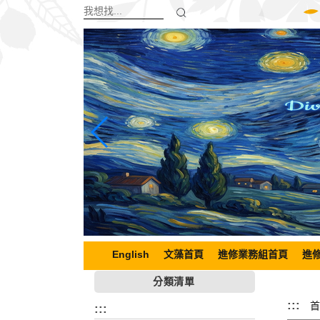
跳
到
主
要
內
容
區
塊
English
文藻首頁
進修業務組首頁
進
分類清單
:::
首
:::