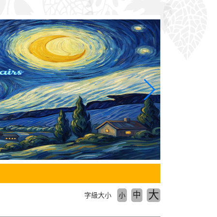
大
中
字級大小
小