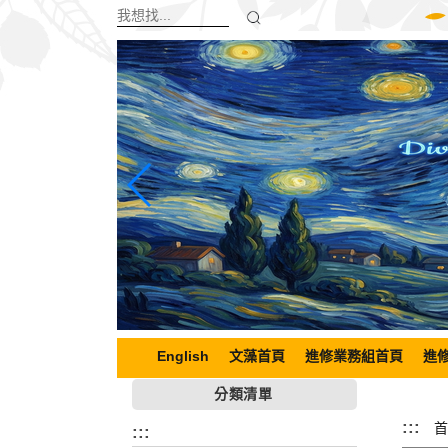
跳
到
主
要
內
容
區
塊
English
文藻首頁
進修業務組首頁
進
分類清單
:::
首
:::