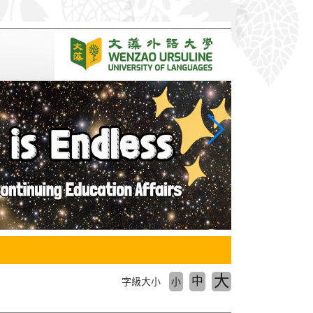
大
中
字級大小
小