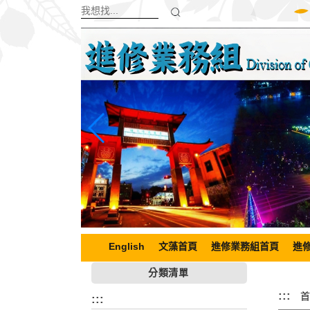
跳
到
主
要
內
容
區
塊
English
文藻首頁
進修業務組首頁
進
分類清單
:::
首
:::