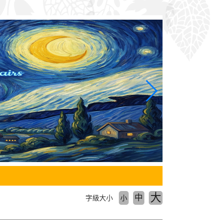
大
中
字級大小
小