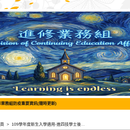
修業務組防疫重要資訊(隨時更新)
頁
109學年度新生入學適用-進四技學士後多元專長培力課程