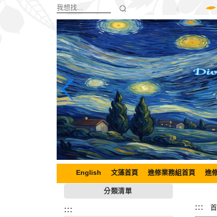
跳
到
主
要
內
容
區
塊
English
文藻首頁
進修業務組首頁
進
分類清單
:::
首
:::