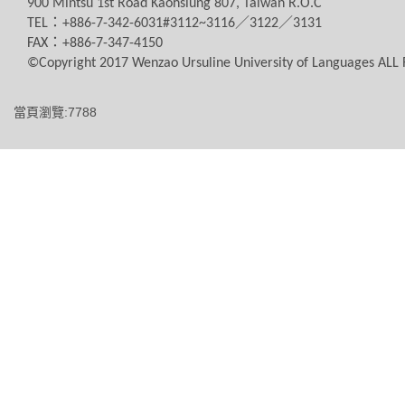
900 Mintsu 1st Road Kaohsiung 807, Taiwan R.O.C
TEL
：
+886-7-342-6031#3112~3116
／
3122
／
3131
FAX
：
+886-7-347-4150
©Copyright 2017 Wenzao Ursuline University of Languages AL
當頁瀏覽:7788