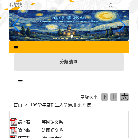
跳
到
主
要
內
容
區
塊
分類清單
大
中
字級大小
小
首頁
109學年度新生入學適用-進四技
請下載
英國語文系
請下載
法國語文系