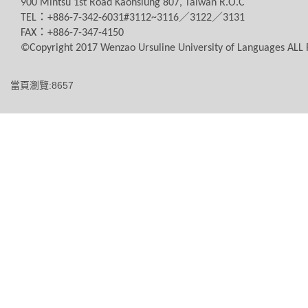
900 Mintsu 1st Road Kaohsiung 807, Taiwan R.O.C
TEL
：
+886-7-342-6031#3112~3116
／
3122
／
3131
FAX
：
+886-7-347-4150
©Copyright 2017 Wenzao Ursuline University of Languages AL
當頁瀏覽:8657