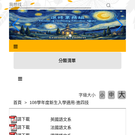
跳
到
主
要
內
容
區
塊
分類清單
大
中
字級大小
小
首頁
108學年度新生入學適用-進四技
請下載
英國語文系
請下載
法國語文系