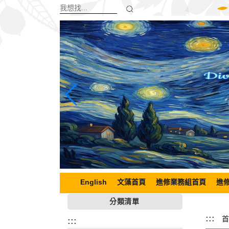
跳
到
主
要
內
容
區
塊
English
文藻首頁
進修業務組首頁
進
分類清單
:::
首
:::