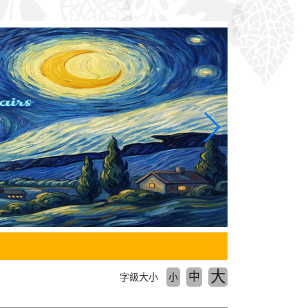
大
中
字級大小
小