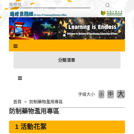
跳
到
主
要
內
容
區
塊
分類清單
大
中
字級大小
小
首頁
防制藥物濫用專區
防制藥物濫用專區
1 活動花絮