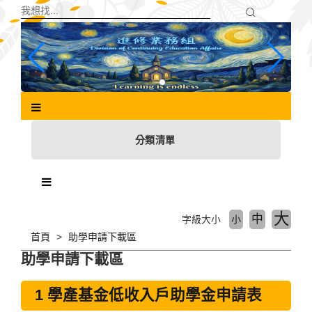
跳
到
主
要
內
容
區
塊
分類清單
大
中
字級大小
小
首頁
助學申請下載區
助學申請下載區
1 學產基金低收入戶助學金申請表