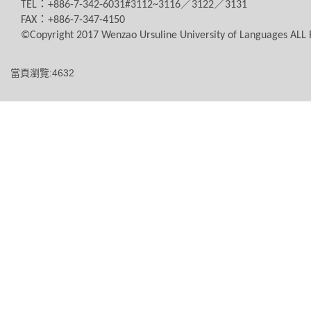
TEL
：
+886-7-342-6031#3112~3116
／
3122
／
3131
FAX
：
+886-7-347-4150
©Copyright 2017 Wenzao Ursuline University of Languages AL
當頁瀏覽:4632