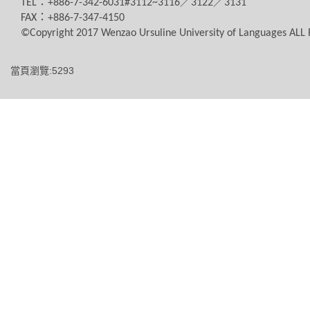
TEL
：
+886-7-342-6031#3112~3116
／
3122
／
3131
FAX
：
+886-7-347-4150
©Copyright 2017 Wenzao Ursuline University of Languages AL
當頁瀏覽:5293