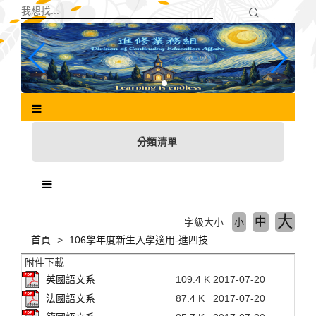
跳
到
主
要
內
容
區
塊
分類清單
大
中
字級大小
小
首頁
106學年度新生入學適用-進四技
附件下載
英國語文系
109.4 K
2017-07-20
法國語文系
87.4 K
2017-07-20