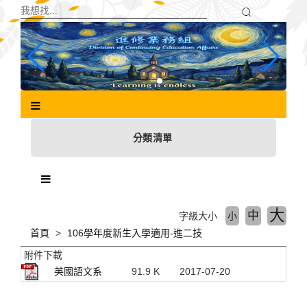
跳
到
主
要
內
容
區
塊
分類清單
大
中
字級大小
小
首頁
106學年度新生入學適用-進二技
附件下載
英國語文系
91.9 K
2017-07-20