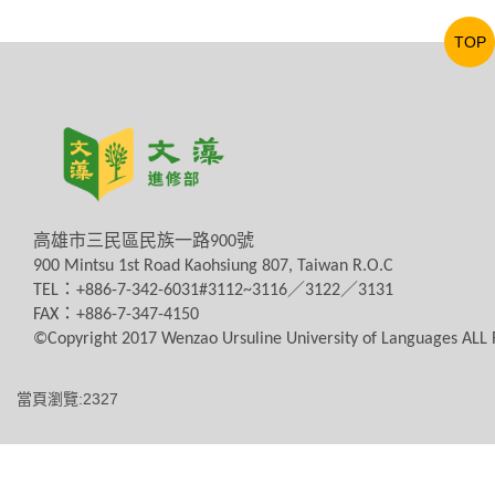
TOP
高雄市三民區民族一路
900
號
900 Mintsu 1st Road Kaohsiung 807, Taiwan R.O.C
TEL
：
+886-7-342-6031#3112~3116
／
3122
／
3131
FAX
：
+886-7-347-4150
©Copyright 2017 Wenzao Ursuline University of Languages AL
當頁瀏覽:2327