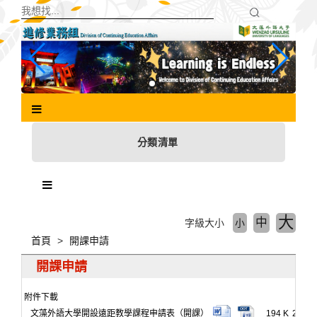
跳
到
主
要
內
容
區
塊
分類清單
大
中
字級大小
小
首頁
開課申請
開課申請
附件下載
文藻外語大學開設遠距教學課程申請表（開課）
194 K
2022-