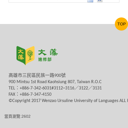
TOP
高雄市三民區民族一路
900
號
900 Mintsu 1st Road Kaohsiung 807, Taiwan R.O.C
TEL
：
+886-7-342-6031#3112~3116
／
3122
／
3131
FAX
：
+886-7-347-4150
©Copyright 2017 Wenzao Ursuline University of Languages AL
當頁瀏覽:2602