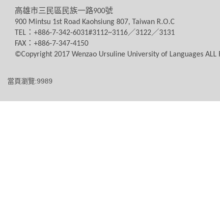
高雄市三民區民族一路
900
號
900 Mintsu 1st Road Kaohsiung 807, Taiwan R.O.C
TEL
：
+886-7-342-6031#3112~3116
／
3122
／
3131
FAX
：
+886-7-347-4150
©Copyright 2017 Wenzao Ursuline University of Languages AL
當頁瀏覽:9989