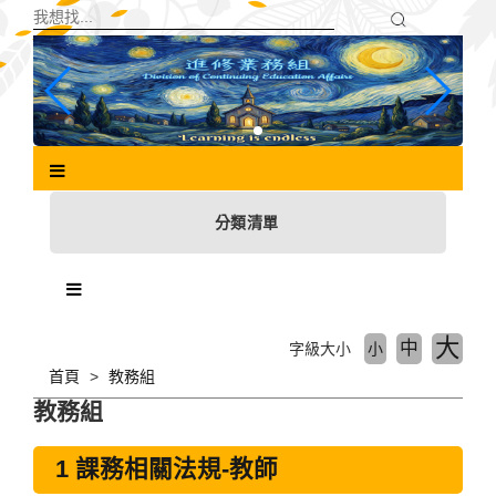
跳
到
主
要
內
容
區
塊
分類清單
大
中
字級大小
小
首頁
教務組
教務組
1 課務相關法規-教師