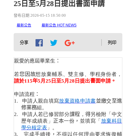
25日至5月28日提出書面申請
發布日期 2026-05-15 18:50:00
最新公告
最新公告 HOT NEWS
分享
列印
親愛的應屆畢業生
：
若
您因故
想放棄輔系、雙主修、學程身份者，
請於
115
年
5
月
25
日至
5
月
28
日提出
書面
申請
。
申請流程
：
1.
申請人親自填寫
放棄資格申
請書
並繳
交
至進
修業務
組。
2.
申請人若已修習部分
課程
，
得
另檢附「中文
歷年成績表」
正本
一份
，
並填寫「
放棄科目
學分核定表
」。
3.
完成手續後
，
不得以任何理由要求恢復輔