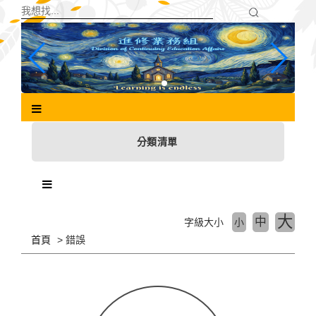
跳
到
主
要
內
容
區
塊
分類清單
大
中
字級大小
小
首頁
錯誤