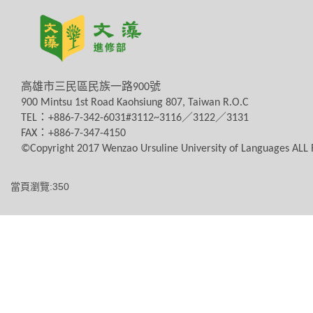
高雄市三民區民族一路
900
號
900 Mintsu 1st Road Kaohsiung 807, Taiwan R.O.C
TEL
：
+886-7-342-6031#3112~3116
／
3122
／
3131
FAX
：
+886-7-347-4150
©Copyright 2017 Wenzao Ursuline University of Languages AL
當頁瀏覽:350