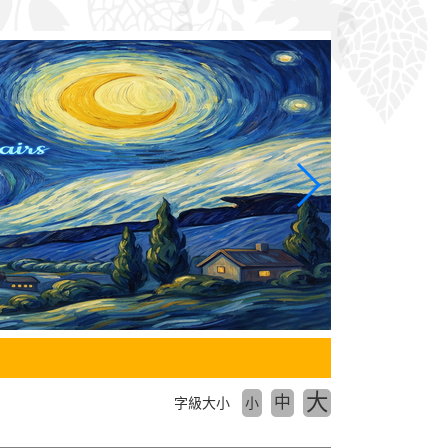
大
中
字級大小
小