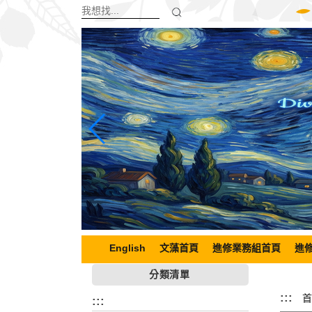
跳
到
主
要
內
容
區
塊
English
文藻首頁
進修業務組首頁
進
分類清單
:::
首
:::