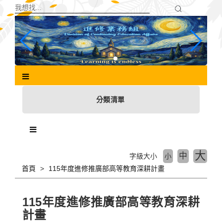
跳
到
主
要
內
容
區
塊
分類清單
大
中
字級大小
小
首頁
115年度進修推廣部高等教育深耕計畫
115年度進修推廣部高等教育深耕
計畫