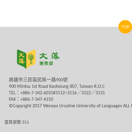
TOP
高雄市三民區民族一路
900
號
900 Mintsu 1st Road Kaohsiung 807, Taiwan R.O.C
TEL
：
+886-7-342-6031#3112~3116
／
3122
／
3131
FAX
：
+886-7-347-4150
©Copyright 2017 Wenzao Ursuline University of Languages AL
當頁瀏覽:311