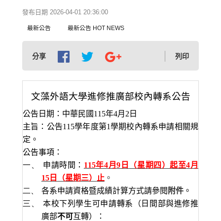
發布日期 2026-04-01 20:36:00
最新公告
最新公告 HOT NEWS
分享
列印
文藻外語大學進修推廣部校內轉系公告
公告日期：中華民國
115
年
4
月
2
日
主旨：公告
115
學年度第
1
學期校內轉系申請相關規
定。
公告事項：
一、
申請時間：
115
年
4
月
9
日
（星期四）
起至
4
月
15
日
（星期三）
止
。
二、
各系申請資格暨成績計算方式請參閱
附件
。
三、
本校下列學生可申請轉系（日間部與進修推
廣部
不可
互轉）：