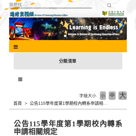
跳
到
主
要
內
容
區
塊
分類清單
大
中
字級大小
小
首頁
公告115學年度第1學期校內轉系申請相關規定
公告115學年度第1學期校內轉系
申請相關規定