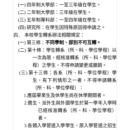
(
一
)
四年制大學部：一至三年級在學生。
(
二
)
二年制大學部：三年級在學生。
(
三
)
五年制專科部：一至四年級在學生。
(
四
)
研究所：在學生因特殊原因得申請之。
四、
本校學生轉系辦法相關規定：
(
一
)
第三條：
不同學制、部別不可互轉。
(
二
)
第十條：學生轉系（所、科、學位學程）以
一次為限，經核准轉系（所、科、學位學
程）之學生，不得申請變更或撤銷。
(
三
)
第十三條：各系（所、科、學位學程）學
生，有下列情形之一者，不得申請轉系
（所、科、學位學程）：
1.
應屆畢業生及休學生尚在休學期間者。
2.
僑生、派外生與外國學生於第一學年入學時
已經核准轉系（所、科、學位學程）
者。
3.
各類入學管道入學學生，原入學管道之招生