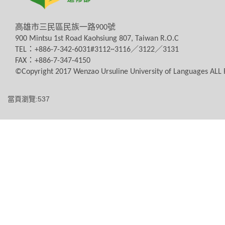
高雄市三民區民族一路
900
號
900 Mintsu 1st Road Kaohsiung 807, Taiwan R.O.C
TEL
：
+886-7-342-6031#3112~3116
／
3122
／
3131
FAX
：
+886-7-347-4150
©Copyright 2017 Wenzao Ursuline University of Languages AL
當頁瀏覽:537