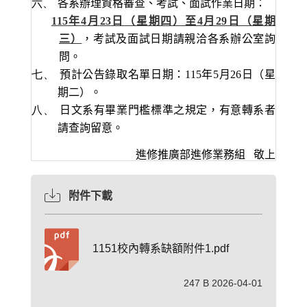
六、
各系辦理資格審查、考試、面試作業日期：
115
年
4
月
23
日（星期四）至
4
月
29
日（星期
三）
，考試及面試日期請親洽各系辦公室詢
問。
七、
預計公告錄取名單日期：
115
年
5
月
26
日（星
期二）。
八、
日文系有畢業門檻標準之規定，有意轉系者
請查詢留意。
進修推廣部進修業務組
敬上
附件下載
1151校內轉系缺額附件1.pdf
247 B 2026-04-01