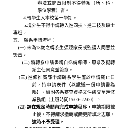
辦法或簡章限制不得轉系（所、科、
學位學程）者。
4.
轉學生入本校第一學期。
5.
境外生不得申請轉入進四技、進二技及碩士
專班。
五、
轉系申請流程：
(
一
)
未滿
18
歲之轉系生須經家長或監護人同意並
簽章。
(
二
)
將轉系申請書親自送請導師、原系及擬轉
系主任同意並簽章。
(
三
)
進修推廣部申請轉系學生應於申請截止日
前，持申請表件
（
以繳送一份申請書為
限
）
、檢附各系審查資格文件繳交至進修
業務組（上班時間
15:00~22:00
）。
(
四
)
請在規定時間內完成申請程序，
申請期限截
止後，不得請求撤銷或變更所填之志願
，
逾時不予受理。