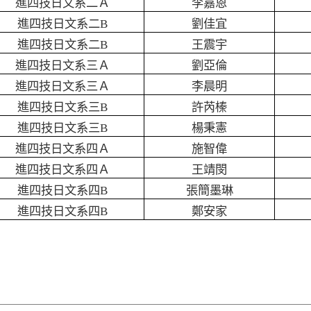
進四技日文系二Ａ
李嘉恩
進四技日文系二
B
劉佳宜
進四技日文系二
B
王震宇
進四技日文系三Ａ
劉亞倫
進四技日文系三Ａ
李晨明
進四技日文系三
B
許芮榛
進四技日文系三
B
楊秉憲
進四技日文系四Ａ
施智偉
進四技日文系四Ａ
王靖閔
進四技日文系四
B
張簡墨琳
進四技日文系四
B
鄭安家