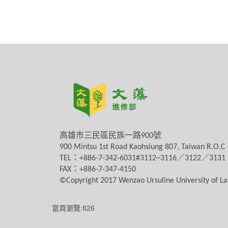
高雄市三民區民族一路
900
號
900 Mintsu 1st Road Kaohsiung 807, Taiwan R.O.C
TEL
：
+886-7-342-6031#3112~3116
／
3122
／
3131
FAX
：
+886-7-347-4150
©Copyright 2017 Wenzao Ursuline University of 
當頁瀏覽:826