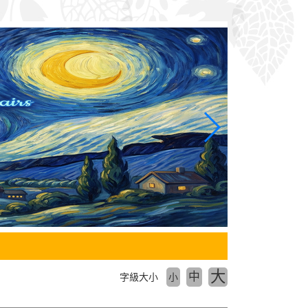
大
中
字級大小
小