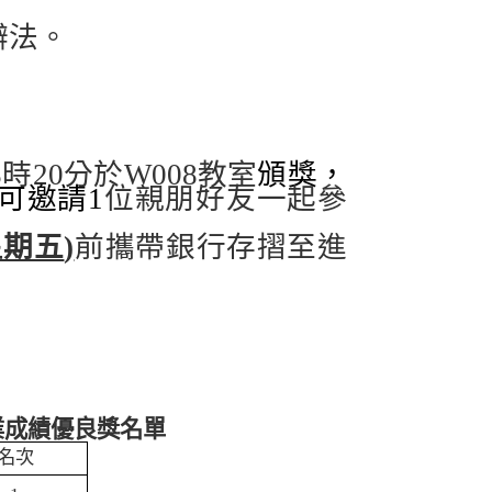
辦法。
8
時
20
分於
W008
教室
頒獎，
可邀請
1
位親朋好友一起參
星期五
)
前攜帶銀行存摺至進
業成績優良獎名單
名次