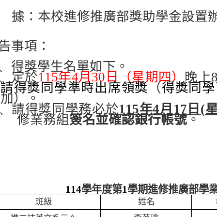
據：本校進修推廣部獎助學金設置
告事項：
、
得獎學生名單如下。
、
定於
115
年
4
月
30
日（星期四）
晚上
請得獎同學準時出席領獎
（
得獎同學
加）。
、
請得獎同學
務必於
115
年
4
月
17
日
(
修業務組
簽名並確認銀行帳號
。
114
學年度第
1
學期進修推廣部學
班級
姓名