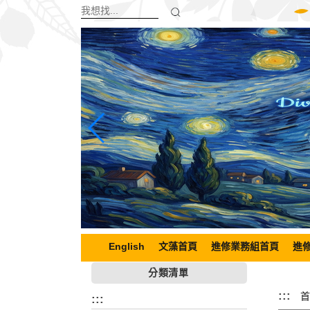
跳
到
主
要
內
容
區
塊
English
文藻首頁
進修業務組首頁
進
分類清單
:::
首
:::