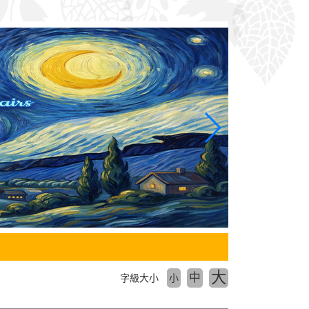
大
中
字級大小
小