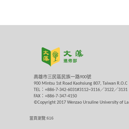
高雄市三民區民族一路
900
號
900 Mintsu 1st Road Kaohsiung 807, Taiwan R.O.C
TEL
：
+886-7-342-6031#3112~3116
／
3122
／
3131
FAX
：
+886-7-347-4150
©Copyright 2017 Wenzao Ursuline University of 
當頁瀏覽:616