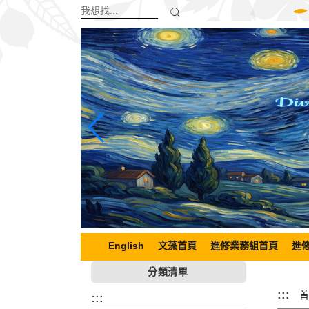
跳
到
主
要
內
容
區
塊
English
文藻首頁
進修業務組首頁
進
分類清單
:::
首
:::