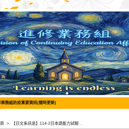
修業務組防疫重要資訊(隨時更新)
頁
【日文系訊息】114-2日本語能力試驗「日檢衝刺班N2、N3」報名資訊