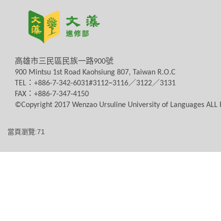
高雄市三民區民族一路
900
號
900 Mintsu 1st Road Kaohsiung 807, Taiwan R.O.C
TEL
：
+886-7-342-6031#3112~3116
／
3122
／
3131
FAX
：
+886-7-347-4150
©Copyright 2017 Wenzao Ursuline University of Languages AL
當頁瀏覽:71