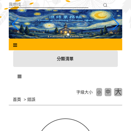
跳
到
主
要
內
容
區
塊
分類清單
大
中
字級大小
小
首頁
錯誤