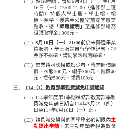
(一)
歸還時間：請於
6
月
9
日（一）至
6
月
16
日（一）
15:00-21:00
（進修部上班
時間）持個人學士服、學士帽、帽
穗、領帶、授帶至公關室前穿堂繳交
點收，憑
「歸還證明」
至進修部總務
組領取押金
1,300
元。
(二)
6
月
16
日（一）
21:00
前
仍未歸還畢業
禮服者
，
學士服請自行留作紀念，押
金亦不退
還，請同學勿逾期歸還。
(三)
畢業禮服毀損或短少者，皆需照價赔
償，衣服
500
元、帽子
360
元、帽穗
40
元、授
帶
500
元、領帶
100
元。
三、
114
（
1
）教育部學雜費減免申請通知
(一)
114
學年度第
1
學期進修部教育部學雜
費減免申請日期自
114
年
5
月
29
（四）
日至
114
年
6
月
16
日（一）止
。
(二)
請具減免資料的同學務必於期限內
主
動提出申請
，
未主動申請者視為放棄