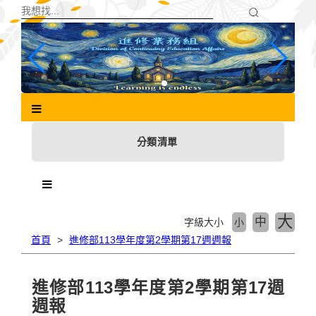
跳
到
主
要
內
容
區
塊
分類清單
大
中
字級大小
小
首頁
進修部113學年度第2學期第17週週報
進修部113學年度第2學期第17週
週報