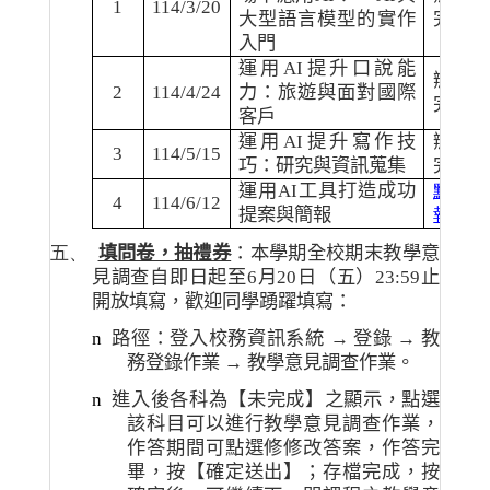
1
114/3/20
大型語言模型的實作
完畢
入門
運用
AI
提升口說能
辦理
2
114/4/24
力：旅遊與面對國際
完畢
客戶
運用
AI
提升寫作技
辦理
3
114/5/15
巧：研究與資訊蒐集
完畢
運用
AI
工具打造成功
點我
4
114/6/12
提案與簡報
報名
五、
填問卷，抽禮券
：本學期全校期末教學意
見調查自即日
起至
6
月
20
日（五）
23:59
止
開放
填寫，歡迎同學踴躍填寫：
n
路徑：登入校務資訊系統
→
登錄
→
教
務登錄作業
→
教學意見調查作業。
n
進入後各科為【未完成】之顯示，點選
該科目可以進行教學意見調查作業，
作答期間可點選修修改答案，作答完
畢，按【確定送出】；存檔完成，按