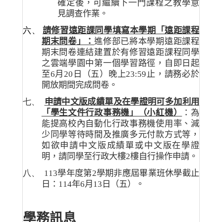
確定後，可繼續下一門課程之教學意
見調查作業。
六、
請修習遠距課同學填寫本學期「遠距課程
期末問卷」：
進修部已將本學期遠距課程
期末問卷連結建置於有修習遠距課程同學
之雲端學園中第一個學習路徑，自即日起
至
6
月
20
日（五）晚上
23:59
止，請務必於
開放期間完成問卷。
七、
申請中文版成績單及在學證明可多加利用
「學生文件行政事務機」（小紅機）
：為
能提高校內自動化行政事務機使用率、減
少同學等待時間及推廣多元付款方式等，
如欲申請中文版成績單或中文版在學證
明，請同學至行政大樓
2
樓自行操作申請。
八、
113
學年度第
2
學期非應屆畢業班休學截止
日：
114
年
6
月
13
日（五）。
學務訊息