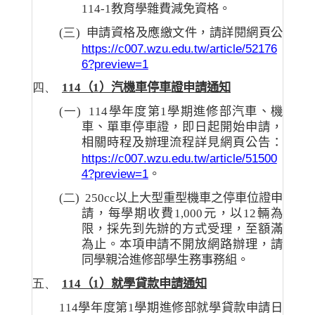
114-1
教育學雜費減免資格
。
(三)
申請資格及應繳文件
，
請詳閱網頁公
https://c007.wzu.edu.tw/article/52176
6?preview=1
四、
114
（
1
）汽機車停車證申請通知
(一)
114
學年度第
1
學期進修部汽車、機
車、單車停車證，即日起開始申請，
相關時程及辦理流程詳見網頁公告：
https://c007.wzu.edu.tw/article/51500
4?preview=1
。
(二)
250cc
以上大型重型機車之停車位證申
請，每學期收費
1,000
元，以
12
輛為
限，採先到先辦的方式受理，至額滿
為止。本項申請不開放網路辦理，請
同學親洽進修部學生務事務組。
五、
114
（
1
）就學貸款申請通知
114
學年度第
1
學期進修部就學貸款申請日