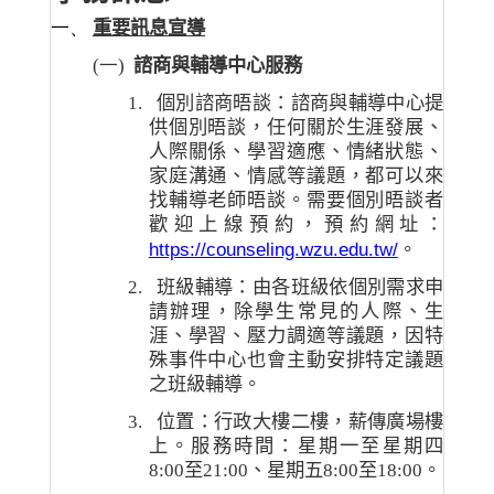
一、
重要訊息宣導
(一)
諮商與輔導中心服務
1.
個別諮商晤談：諮商與輔導中心提
供個別晤談，任何關於生涯發展、
人際關係、學習適應、情緒狀態、
家庭溝通、情感等議題，都可以來
找輔導老師晤談。需要個別晤談者
歡迎上線預約，預約網址：
https://counseling.wzu.edu.tw/
。
2.
班級輔導：由各班級依個別需求申
請辦理，除學生常見的人際、生
涯、學習、壓力調適等議題，因特
殊事件中心也會主動安排特定議題
之班級輔導。
3.
位置：行政大樓二樓，薪傳廣場樓
上。服務時間：星期一至星期四
8:00
至
21:00
、星期五
8:00
至
18:00
。