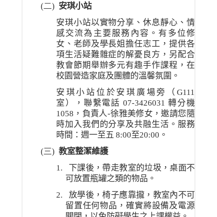
(二)
安琪小站
安琪小站以實物分享、休息靜心、情
感交流為主要服務內容。有多位修
女、老師及學長姐擔任志工，提供各
項生活疑難雜症的解憂良方，另配合
教會節期舉辦多元有趣手作課程，在
校園營造家庭及團體的溫馨氛圍。
安琪小站位於安琪廣場旁（
G111
室），聯繫電話
07-3426031
轉分機
1058
，負責人
-
徐雅美修女，邀請您隨
時加入我們的分享及共融生活。服務
時間：週一至五
8:00
至
20:00
。
(三)
教室整潔
維護
1.
下課後，帶走教室的垃圾，桌面不
可放置瓶罐之類的物品。
2.
放學後，椅子應靠攏，教室內不可
留置任何物品，確實將設備及電源
關閉，以免防礙學生之上課權益。