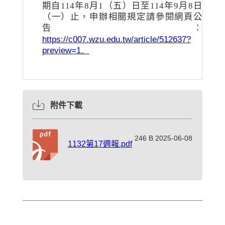
期自
114
年
8
月
1
（五）日至
114
年
9
月
8
日
（一）止，申辦相關規定請參閱網頁公
告
：
https://c007.wzu.edu.tw/article/512637?
preview=1
。
附件下載
246 B 2025-06-08
1132第17週報.pdf