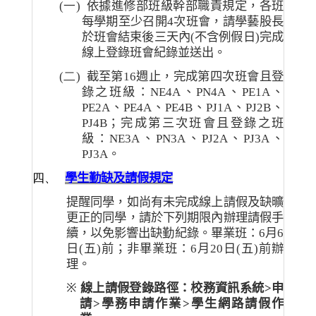
(一)
依據進修部班級幹部職責規定
，
各班
每學期至少召開
4
次班會，請學藝股長
於班會結束後三天內
(
不含例假日
)
完成
線上登錄班會紀錄並送出。
(二)
截至第
16
週止
，
完成第四次班會且登
錄之班級
：
NE4A
、
PN4A
、
PE1A
、
PE2A
、
PE4A
、
PE4B
、
PJ1A
、
PJ2B
、
PJ4B
；完成第三次
班會且登錄之班
級
：
NE3A
、
PN3A
、
PJ2A
、
PJ3A
、
PJ3A
。
四、
學生勤缺及請假規定
提醒同學，如尚有未完成線上請假及缺曠
更正的同學，請於下列期限內辦理請假手
續，以免影響出缺勤紀錄。畢業班：
6
月
6
日
(
五
)
前；非畢業班：
6
月
20
日
(
五
)
前辦
理。
※
線上請假登錄路徑：校務資訊系統
>
申
請
>
學務申請作業
>
學生網路請假作