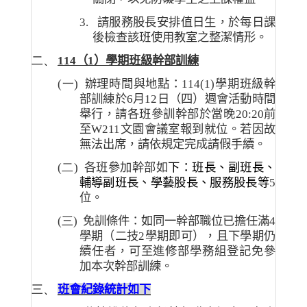
3.
請服務股長安排值日生，於每日課
後檢查該班使用教室之整潔情形。
二、
114
（
1
）學期班級幹部訓練
(一)
辦理時間與地點：
114(1)
學期班級幹
部訓練於
6
月
12
日（四）週會活動時間
舉行，請各班參訓幹部於當晚
20:20
前
至
W211
文園會議室報到就位。若因故
無法出席，請依規定完成請假手續。
(二)
各班參加幹部如
下：班長、副班長、
輔導副班長、學藝股長、服務股長等
5
位。
(三)
免訓條件：如同一幹部職位已擔任滿
4
學期（二技
2
學期即可），且下學期仍
續任者，可至進修部學務組登記免參
加本次幹部訓練。
三、
班會紀錄統計如下