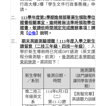
行政大樓
2
樓「學生文件行政事務機」申
請。
二、
113
學年度第
2
學期進修部畢業生領取學位
證書相關事宜，逾時將無法準時領取學位
證書，敬請依時間規定完成應辦事項！
請
見【
公告
】說明。
三、
期末
英語測驗提醒！
113
年度入學之新生
請留意（二技三年級、四技一年級）
：
入
學於新生導航時已完成
DPT
語測（英文課
程分級測驗，前測），
後測將於本學期結
束前施測
，資訊如下：
施測課程
新生學制
後測日期、
（該門課程所有修
／系別
時間
課同學皆須參加測
驗）
進二技三
114
年
6
月
3
日
【測驗完畢】專業
年級英文
（二）
英語聽力訓練
系
第
11-12
節