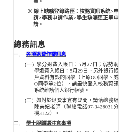
業
。
※
線上
缺曠
登錄路徑：校務資訊系統
>
申
請
>
學務申請作業
>
學生缺曠更正單申
請
。
總務訊息
一、
各項退費作業訊息
(一)
學分退費入帳日：
5
月
27
日；弱勢助
學退費入帳日：
5
月
29
日
。另外
銀行帳
戶資料有誤的同學（上原
OO
同學、威
O
同學等
2
位），請盡快登入校務資訊
系統維護個人銀行帳號。
(二)
如對於退費事宜有疑問
，
請洽總務組
陳美妃老師（聯絡電話
07-3426031
分
機
3122
）。
二、
學士服歸還注意事項