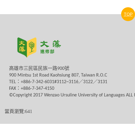
TOP
高雄市三民區民族一路
900
號
900 Mintsu 1st Road Kaohsiung 807, Taiwan R.O.C
TEL
：
+886-7-342-6031#3112~3116
／
3122
／
3131
FAX
：
+886-7-347-4150
©Copyright 2017 Wenzao Ursuline University of Languages AL
當頁瀏覽:641