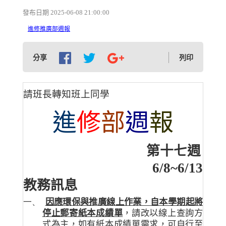
發布日期 2025-06-08 21:00:00
進修推廣部週報
分享
列印
請班長轉知班上同學
進
修
部
週
報
第十七週
6/8~6/13
教務訊息
一、
因應環保與推廣線上作業，自本學期起將
停止郵寄紙本成績單
，請改以線上查詢方
式為主，如有紙本成績單需求，可自行至