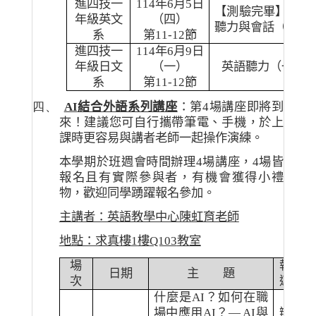
進四技一
114
年
6
月
5
日
【測驗完畢】英語
年級英文
（四）
聽力與會話（一）
系
第
11-12
節
進四技一
114
年
6
月
9
日
年級日文
（一）
英語聽力（一）
系
第
11-12
節
四、
AI
結合外語系列講座
：第
4
場講座即將到
來！建議您可自行攜帶筆電、手機，於上
課時更容易與講者老師一起操作演練。
本學期於班週會時間辦理
4
場講座，
4
場皆
報名且有實際參與者，有機會獲得小禮
物，歡迎同學踴躍報名參加。
主講者：英語教學中心陳虹育老師
地點：求真樓
1
樓
Q103
教室
場
報名
日期
主 題
次
連結
什麼是
AI
？如何在職
場中應用
AI
？
— AI
與
辦理