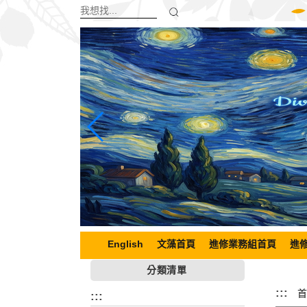
跳
到
主
要
內
容
區
塊
English
文藻首頁
進修業務組首頁
進
分類清單
:::
首
:::