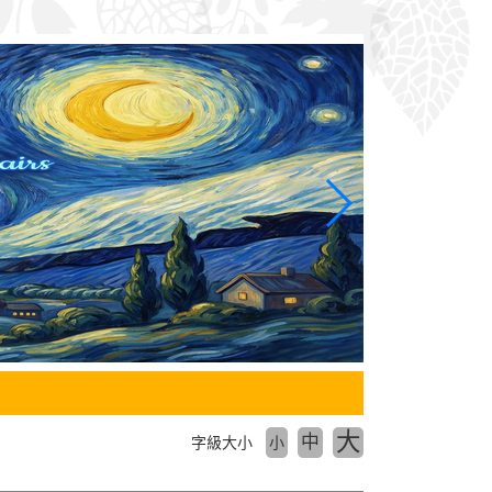
大
中
字級大小
小