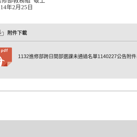
進修部教務組
敬上
14
年
2
月
25
日
附件下載
1132進修部跨日間部選課未通過名單1140227公告附件.p