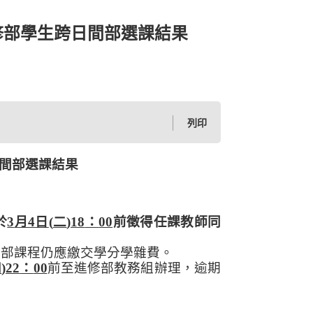
修部學生跨日間部選課結果
列印
間部選課結果
於
3
月
4
日
(
二
)18
：
00
前徵得任課教師同
間部課程仍應繳交學分學雜費。
四
)22
：
00
前至進修部教務組辦理，逾期