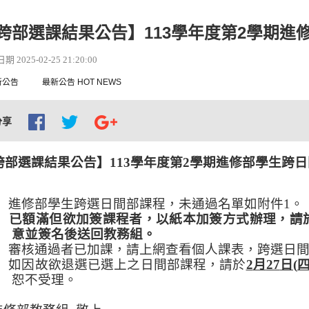
跨部選課結果公告】113學年度第2學期進
 2025-02-25 21:20:00
新公告
最新公告 HOT NEWS
分享
跨部選課結果公告】
113
學年度第
2
學期進修部學生跨日
、
進修部學生跨選日間部課程，未通過名單如附件
1
。
、
已額滿但欲加簽課程者，以
紙本加簽方式辦理，請
意並簽名後送回教務組。
、
審核通過者已加課，請上網查看個人課表，跨選日
、
如因故欲退選已選上之日間部課程，請於
2
月
27
日
(
恕不受理。