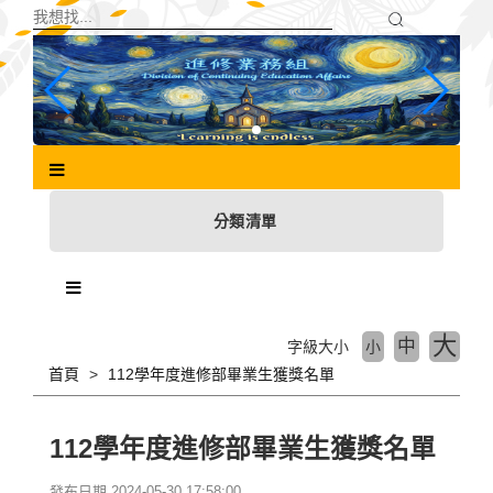
跳
到
主
要
內
容
區
塊
分類清單
大
中
字級大小
小
首頁
112學年度進修部畢業生獲獎名單
112學年度進修部畢業生獲獎名單
發布日期 2024-05-30 17:58:00