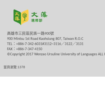
高雄市三民區民族一路
900
號
900 Mintsu 1st Road Kaohsiung 807, Taiwan R.O.C
TEL
：
+886-7-342-6031#3112~3116
／
3122
／
3131
FAX
：
+886-7-347-4150
©Copyright 2017 Wenzao Ursuline University of Languages AL
當頁瀏覽:1378