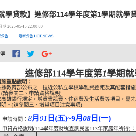
就學貸款】進修部114學年度第1學期就學
 2025-05-15 22:00:00
新公告
最新公告 HOT NEWS
分享
進修部
114
學年度第
1
學期就
措施重點說明：
依據教育部公布之「拉近公私立學校學雜費差距及其配套措施
。(請參閱二、申請資格說明)
依高雄銀行規定，增貸書籍費、住宿費及生活費等項目，需先
證明。(請參閱三、增貸項目注意事項)
8
月
0
1
日
(五
)~9
月
08
日
(
一
)
、
申請時間：
、
申貸資格說明
(114
學年度財稅查調民國
113
年家庭年所得
)
：