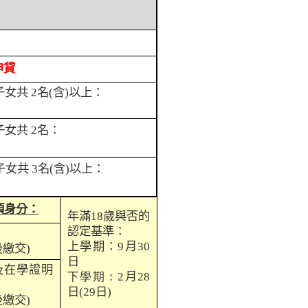
申貸
子女共
2
名
(
含
)
以上：
子女共
2
名：
子女共
3
名
(
含
)
以上：
項身分：
年滿
18
歲與否的
認定基準：
上學期：
9
月
30
後繳交
)
日
及在學證明
下學期：2
月
28
日
(29
日
)
後繳交
)