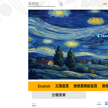
跳
到
主
要
內
容
區
塊
English
文藻首頁
進修業務組首頁
進
分類清單
:::
首
:::