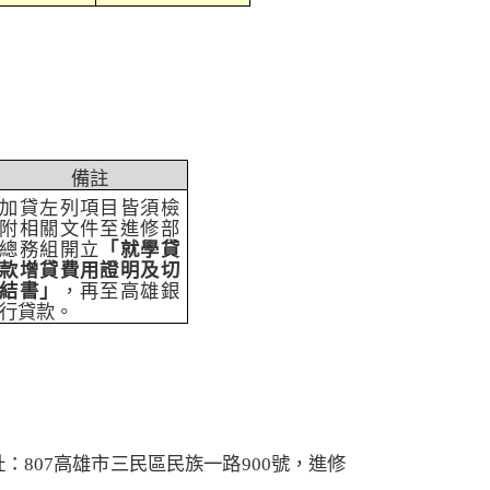
備註
加貸左列項目皆須檢
附相關文件至進修部
總務組開立
「就學貸
款增貸費用證明及切
結書」
，再至高雄銀
行貸款。
址：
807
高雄市三民區民族一路
900
號，進修