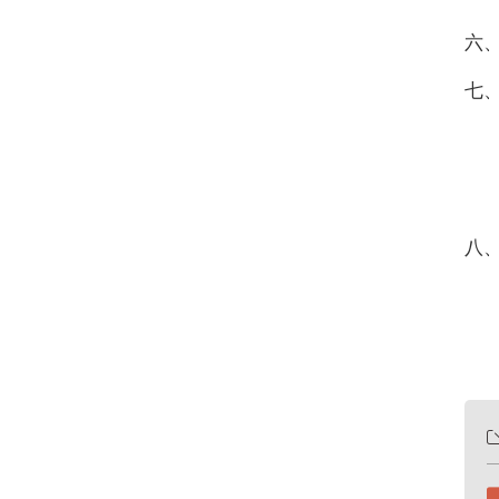
六
七
八