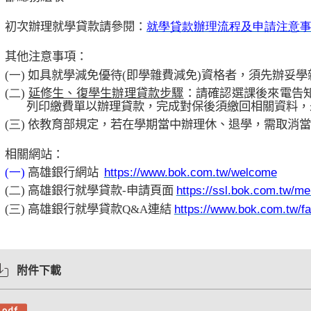
就學貸款辦理流程及申請注意
、
初次辦理就學貸款請參閱：
、
其他注意事項：
(一)
如具就學減免優待
(
即學雜費減免
)
資格者，須先辦妥學
(二)
延修生、復學生辦理貸款步驟
：請確認選課後來電告
列印繳費單以辦理貸款，完成對保後須繳回相關資料，
(三)
依教育部規定，若在學期當中辦理休、退學，需取消當
、
相關網站：
https://www.bok.com.tw/welcome
(一)
高雄銀行網站
https://ssl.bok.com.tw/
(二)
高雄銀行就學貸款
-
申請頁面
https://www.bok.com.tw/fa
(三)
高雄銀行就學貸款
Q&A
連結
附件下載