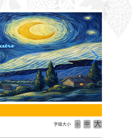
大
中
字級大小
小