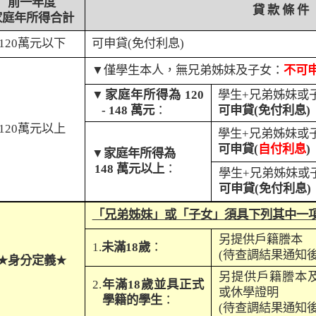
前一年度
貸 款 條 件
家庭年所得合計
120
萬元以下
可申貸
(
免付利息
)
▼
僅學生本人，無兄弟姊妹及子女：
不可
▼
家庭年所得為
120
學生
+
兄弟姊妹或
- 148
萬元
：
可申貸
(
免付利息
)
120
萬元以上
學生
+
兄弟姊妹或
可申貸
(
自付利息
)
▼
家庭年所得為
148
萬元以上
：
學生
+
兄弟姊妹或
可申貸
(
免付利息
)
「兄弟姊妹」或「子女」須具下列其中一
另提供戶籍謄本
1.
未滿
18
歲
：
(
待查調結果通知
★
身分定義
★
另提供戶籍謄本
2.
年滿
18
歲並具正式
或休學證明
學籍的學生
：
(
待查調結果通知