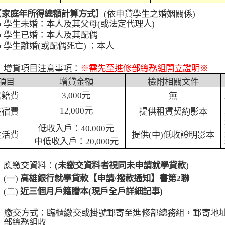
【
家庭年所得總額計算方式
】
(
依申貸學生之婚姻關係
)
●
學生未婚：本人及其父母
(
或法定代理人
)
●
學生已婚：本人及其配偶
●
學生離婚
(
或配偶死亡
)
：本人
、
增貸項目注意事項：
※需先至進修部總務組開立證明※
項目
增貸金額
檢附相關文件
3,000
元
書籍費
無
12,000
元
住宿費
提供租賃契約影本
低收入戶：
40,000
元
生活費
提供
(
中
)
低收證明影本
中低收入戶：
20,000
元
、
應繳交資料：
(
未繳交資料者視同未申請就學貸款
)
(一)
高雄銀行就學貸款【申請
/
撥款通知】書第
2
聯
(二)
近三個月戶籍謄本
(
現戶全戶詳細記事
)
、
繳交方式：臨櫃繳交或掛號郵寄至進修部總務組，郵寄地
部總務組收