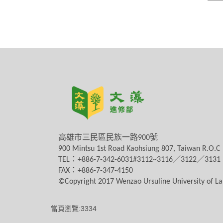
高雄市三民區民族一路
900
號
900 Mintsu 1st Road Kaohsiung 807, Taiwan R.O.C
TEL
：
+886-7-342-6031#3112~3116
／
3122
／
3131
FAX
：
+886-7-347-4150
©Copyright 2017 Wenzao Ursuline University of 
當頁瀏覽:3334