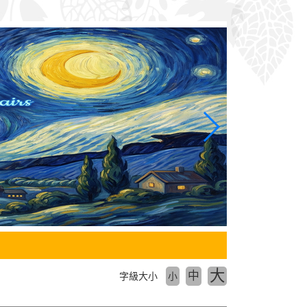
大
中
字級大小
小