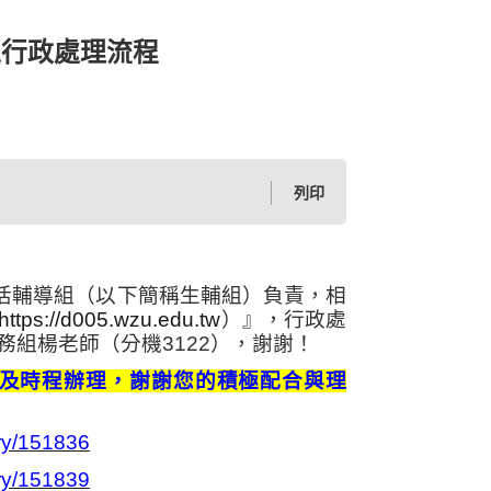
之行政處理流程
列印
活輔導組（以下簡稱生輔組）負責，相
https://d005.wzu.edu.tw
）
』，行政處
務組楊老師（分機
3122
），謝謝！
及時程辦理，謝謝您的積極配合與理
ory/151836
ory/151839