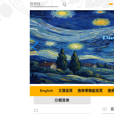
跳
到
主
要
內
容
區
塊
English
文藻首頁
進修業務組首頁
進
分類清單
:::
首
:::