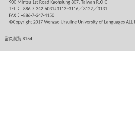
900 Mintsu 1st Road Kaohsiung 807, Taiwan R.O.C
TEL
：
+886-7-342-6031#3112~3116
／
3122
／
3131
FAX
：
+886-7-347-4150
©Copyright 2017 Wenzao Ursuline University of Languages AL
當頁瀏覽:8154