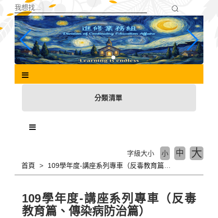
跳
到
主
要
內
容
區
塊
分類清單
大
中
字級大小
小
首頁
109學年度-講座系列專車（反毒教育篇、傳染病防治篇）
109學年度-講座系列專車（反毒
教育篇、傳染病防治篇）