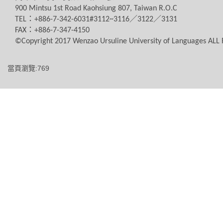
900 Mintsu 1st Road Kaohsiung 807, Taiwan R.O.C
TEL
：
+886-7-342-6031#3112~3116
／
3122
／
3131
FAX
：
+886-7-347-4150
©Copyright 2017 Wenzao Ursuline University of Languages AL
當頁瀏覽:769