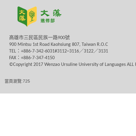
高雄市三民區民族一路
900
號
900 Mintsu 1st Road Kaohsiung 807, Taiwan R.O.C
TEL
：
+886-7-342-6031#3112~3116
／
3122
／
3131
FAX
：
+886-7-347-4150
©Copyright 2017 Wenzao Ursuline University of Languages AL
當頁瀏覽:725