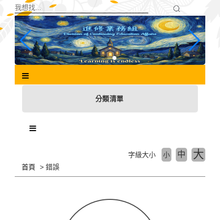
跳
到
主
要
內
容
區
塊
分類清單
大
中
字級大小
小
首頁
錯誤